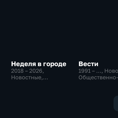
Неделя в городе
Вести
2018 – 2026
,
1991 – …
, Нов
Новостные,
Общественно
Общество,
политические
общественно-
социально-
политические
экономически