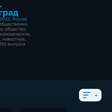
.
град
2022
,
Россия
общественно-
ие
,
общество
,
экономические
,
е
,
новостные
,
2352 выпуска