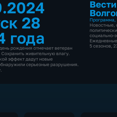
9.2024
Вести
Волго
ск 28
Программа
,
Новостные
,
политическ
4 года
социально-
Ежедневны
5 сезонов, 
 день рождения отмечает ветеран
 Сохранить живительную влагу.
кой эффект дадут новые
обнаружили серьезные разрушения.
.