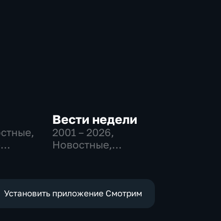
Вести недели
остные,
2001 – 2026
,
-
Новостные,
,
Общественно-
политические
е
Установить приложение Смотрим