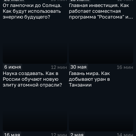
От лампочки до Солнца.
Главная инвестиция. Как
Как будут использовать
работает совместная
энергию будущего?
программа "Росатома" и
ФМБА России
6 июня
30 мая
12 мин
16 мин
Наука создавать. Как в
Гавань мира. Как
России обучают новую
добывают уран в
элиту атомной отрасли?
Танзании
2 мая
16 мая
14 мин
12 мин