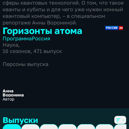
сферы квантовых технологий. О том, что такое
кванты и кубиты и для чего уже нужен ионный
квантовый компьютер, – в специальном
репортаже Анны Ворониной.
Горизонты атома
Программа
Россия
Наука
,
16 сезонов, 471 выпуск
Персоны выпуска
Анна
Воронина
Автор
Выпуски