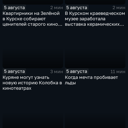
5 августа
5 августа
2 мин
2 мин
Квартирники на Зелёной
В Курском краеведческом
в Курске собирают
музее заработала
ценителей старого кино
выставка керамических
уже 8 лет
игрушек в традиционных
нарядах нашего края
5 августа
5 августа
3 мин
11 мин
Куряне могут узнать
Когда мечта пробивает
новую историю Колобка в
льды
кинотеатрах