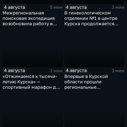
4 августа
4 августа
5 мин
3 мин
Межрегиональная
В гинекологическом
поисковая экспедиция
отделении №1 в центре
возобновила работу в
Курска продолжается
Знаменской роще Курска
реконструкция
4 августа
4 августа
1 мин
3 мин
«Отжимаемся к тысячи-
Впервые в Курской
летию Курска» —
области прошли
спортивный марафон для
региональные
горожан
соревнования по
мотоджимхане