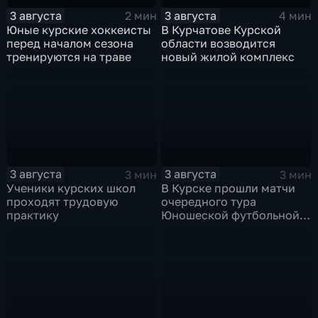
3 августа
3 августа
2 мин
4 мин
Юные курские хоккеисты
В Курчатове Курской
перед началом сезона
области возводится
тренируются на траве
новый жилой комплекс
3 августа
3 августа
3 мин
3 мин
Ученики курских школ
В Курске прошли матчи
проходят трудовую
очередного тура
практику
Юношеской футбольной
лиги