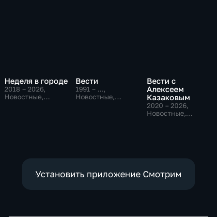
Неделя в городе
Вести
Вести с
Алексеем
2018 – 2026
,
1991 – …
,
Новостные,
Новостные,
Казаковым
Общество,
Общественно-
2020 – 2026
,
общественно-
политические,
Новостные,
политические
социально-
Общественно-
экономические
политические
Установить приложение Смотрим