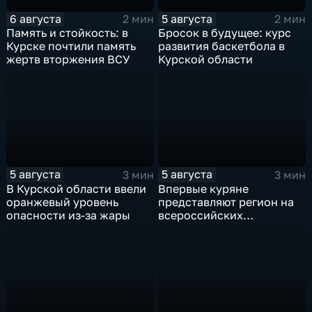
6 августа
5 августа
2 мин
2 мин
Память и стойкость: в
Бросок в будущее: курс
Курске почтили память
развития баскетбола в
жертв вторжения ВСУ
Курской области
5 августа
5 августа
3 мин
3 мин
В Курской области ввели
Впервые куряне
оранжевый уровень
представляют регион на
опасности из-за жары
всероссийских
юношеских
соревнованиях по игре в
лапту