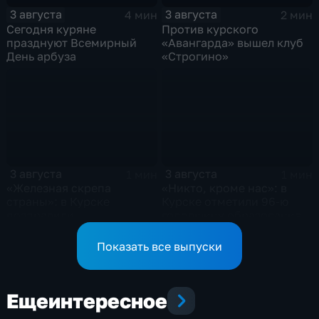
3 августа
3 августа
4 мин
2 мин
Сегодня куряне
Против курского
празднуют Всемирный
«Авангарда» вышел клуб
День арбуза
«Строгино»
3 августа
3 августа
1 мин
1 мин
«Железная скрепа
«Никто, кроме нас»: в
страны»: в Курске
Курске отметили 96-ю
поздравили
годовщину образования
железнодорожников
ВДВ
региона
Показать все выпуски
Еще
интересное