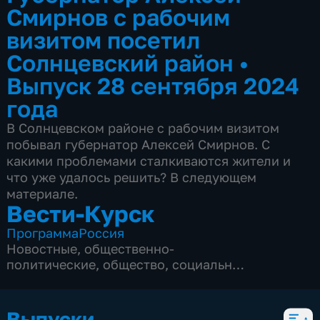
Смирнов с рабочим
визитом посетил
Солнцевский район
•
Выпуск 28 сентября 2024
года
В Солнцевском районе с рабочим визитом
побывал губернатор Алексей Смирнов. С
какими проблемами сталкиваются жители и
что уже удалось решить? В следующем
материале.
Вести-Курск
Программа
Россия
Новостные
,
общественно-
политические
,
общество
,
социально-
экономические
,
5 сезонов, 12968 выпусков
Выпуски