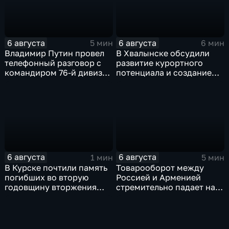
6 августа
6 августа
5 мин
6 мин
Владимир Путин провел
В Хвалынске обсудили
телефонный разговор с
развитие курортного
командиром 76-й дивизии
потенциала и создание
ВДВ Абдулазизом
медицинского кластера
Шихабидовым
6 августа
6 августа
1 мин
5 мин
В Курске почтили память
Товарооборот между
погибших во вторую
Россией и Арменией
годовщину вторжения
стремительно падает на
ВСУ
фоне курса Еревана на
евроинтеграцию