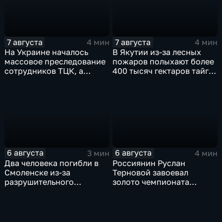
7 августа
7 августа
4 мин
4 мин
На Украине началось
В Якутии из-за лесных
массовое преследование
пожаров полыхают более
сотрудников ТЦК, а
400 тысяч гектаров тайги,
военкоматы пополнят
зафиксировано 77 очагов
бывшими заключенными
возгорания
6 августа
6 августа
3 мин
4 мин
Два человека погибли в
Россиянин Руслан
Смоленске из-за
Терновой завоевал
разрушительного
золото чемпионата
урагана, 15 тысяч
Европы в прыжках с 10-
жителей остались без
метровой вышки
света