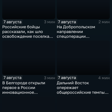
7 августа
7 августа
3 мин
2 мин
Российские бойцы
На Добропольском
рассказали, как шло
направлении
освобождение поселка
спецоперации
Красноярское на
российские бойцы
Добропольском
отразили более 70
направлении
контратак ВСУ
спецоперации
7 августа
7 августа
3 мин
4 мин
В Белгороде открыли
Дальний Восток
первое в России
опережает
инновационное
общероссийские темпы
модульное приемное
по привлечению
отделение детской
инвестиций, доложил
больницы
Юрий Трутнев Владимиру
Путину