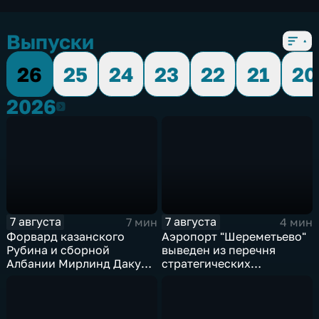
Выпуски
26
25
24
23
22
21
20
2026
2026
7 августа
7 августа
7 мин
4 мин
Форвард казанского
Аэропорт "Шереметьево"
Рубина и сборной
выведен из перечня
Албании Мирлинд Даку
стратегических
переше в Спартак за 11
предприятий
миллионов евро