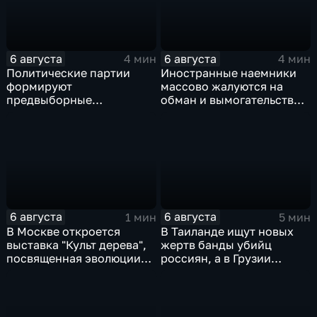
6 августа
6 августа
4 мин
4 мин
Политические партии
Иностранные наемники
формируют
массово жалуются на
предвыборные
обман и вымогательство
программы на фоне роста
со стороны
электоральной
командования ВСУ
активности
6 августа
6 августа
1 мин
5 мин
В Москве откроется
В Таиланде ищут новых
выставка "Культ дерева",
жертв банды убийц
посвященная эволюции
россиян, а в Грузии
художественной
фиксируют провокации
обработки древесины
против туристов