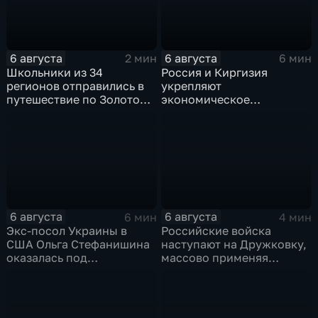
6 августа
6 августа
2 мин
6 мин
Школьники из 34
Россия и Киргизия
регионов отправились в
укрепляют
путешествие по Золотому
экономическое
кольцу в рамках проекта
партнерство в рамках
"Кольцо Открытия"
Евразийского
экономического союза
6 августа
6 августа
6 мин
4 мин
Экс-посол Украины в
Российские войска
США Ольга Стефанишина
наступают на Дружковку,
оказалась под
массово применяя
следствием по делу о
оптоволоконные дроны
коррупции