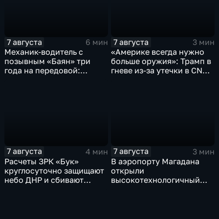
7 августа
7 августа
6 мин
3 мин
Механик-водитель с
«Америке всегда нужно
позывным «Баян» три
больше оружия»: Трамп в
года на передовой:
гневе из-за утечки в CNN
история мужества
о дефиците снарядов в
российского
США
добровольца
7 августа
7 августа
4 мин
3 мин
Расчеты ЗРК «Бук»
В аэропорту Магадана
круглосуточно защищают
открыли
небо ДНР и сбивают
высокотехнологичный
десятки вражеских
грузовой терминал
дронов