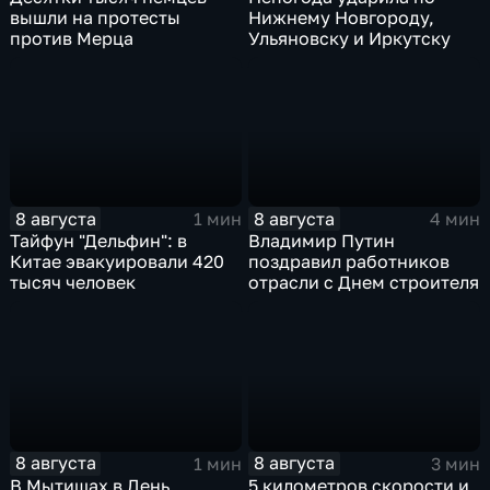
вышли на протесты
Нижнему Новгороду,
против Мерца
Ульяновску и Иркутску
8 августа
8 августа
1 мин
4 мин
Тайфун "Дельфин": в
Владимир Путин
Китае эвакуировали 420
поздравил работников
тысяч человек
отрасли с Днем строителя
8 августа
8 августа
1 мин
3 мин
В Мытищах в День
5 километров скорости и