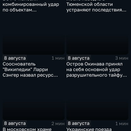
комбинированный удар
Тюменской области
по объектам
устраняют последствия
логистической,
для водоснабжения
топливной и
энергетической
инфраструктуры в Киеве
8 августа
8 августа
1 мин
3 мин
Сооснователь
Остров Окинава принял
"Википедии" Ларри
на себя основной удар
Сэнгер назвал ресурс
разрушительного тайфуна
инструментом
"Дельфин"
пропаганды
8 августа
8 августа
2 мин
1 мин
В московском храме
Украинские поезда