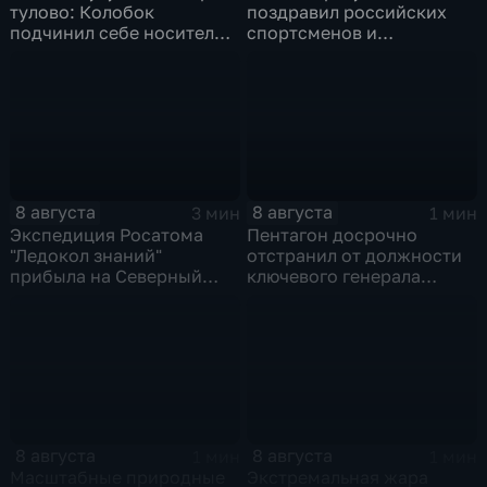
тулово: Колобок
поздравил российских
подчинил себе носителя в
спортсменов и
новом сказочном
физкультурников с
блокбастере
профессиональным
праздником
8 августа
8 августа
3 мин
1 мин
Экспедиция Росатома
Пентагон досрочно
"Ледокол знаний"
отстранил от должности
прибыла на Северный
ключевого генерала
полюс
Чарльза Костанцу
8 августа
8 августа
1 мин
1 мин
Масштабные природные
Экстремальная жара