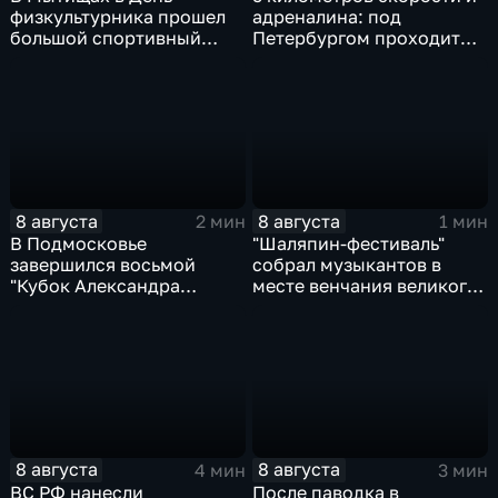
физкультурника прошел
адреналина: под
большой спортивный
Петербургом проходит
фестиваль
третий этап "Формулы‑4"
8 августа
8 августа
2 мин
1 мин
В Подмосковье
"Шаляпин‑фестиваль"
завершился восьмой
собрал музыкантов в
"Кубок Александра
месте венчания великого
Овечкина"
певца
8 августа
8 августа
4 мин
3 мин
ВС РФ нанесли
После паводка в