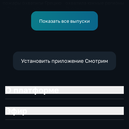
пожары охватили Грецию
охватила южные регионы
и Францию на фоне
России
европейской засухи
Показать все выпуски
Установить приложение Смотрим
О платформе
Эфир