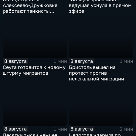
Алексеево-Дружковке
ведущая уснула в прямом
работают танкисты
эфире
"Южной"
8 августа
8 августа
1 мин
1 мин
Сеута готовится к новому
Бристоль вышел на
штурму мигрантов
протест против
нелегальной миграции
8 августа
8 августа
1 мин
2 мин
Десятки тысяч немцев
Непогода ударила по