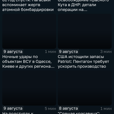
вспоминает жертв
Кута в ДНР: детали
атомной бомбардировки
операции на
Добропольском
направлении
9 августа
9 августа
1 мин
3 мин
Ночные удары по
США истощили запасы
объектам ВСУ в Одессе,
Patriot: Пентагон требует
Киеве и других регионах
ускорить производство
Украины
9 августа
8 августа
5 мин
1 мин
На подступах к
"Спящая красавица":