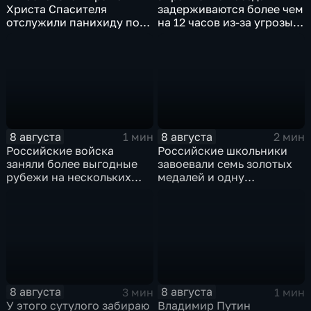
Христа Спасителя
задерживаются более чем
отслужили панихиду по
на 12 часов из-за угрозы
погибшим жителям
обстрелов
Южной Осетии
8 августа
8 августа
1 мин
2 мин
Российские войска
Российские школьники
заняли более выгодные
завоевали семь золотых
рубежи на нескольких
медалей и одну
направлениях в зоне СВО
бронзовую на турнире по
ИИ
8 августа
8 августа
3 мин
1 мин
У этого сутулого забираю
Владимир Путин