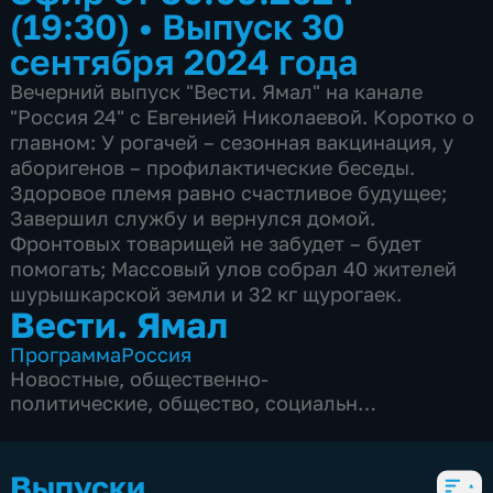
(19:30)
•
Выпуск 30
сентября 2024 года
Вечерний выпуск "Вести. Ямал" на канале
"Россия 24" с Евгенией Николаевой. Коротко о
главном: У рогачей – сезонная вакцинация, у
аборигенов – профилактические беседы.
Здоровое племя равно счастливое будущее;
Завершил службу и вернулся домой.
Фронтовых товарищей не забудет – будет
помогать; Массовый улов собрал 40 жителей
шурышкарской земли и 32 кг щурогаек.
Вести. Ямал
Программа
Россия
Новостные
,
общественно-
политические
,
общество
,
социально-
экономические
,
5 сезонов, 2753 выпуска
Выпуски