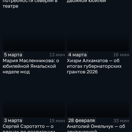
потребности северян в
двойной юбилей
театре
5 марта
4 марта
13 мин
16 мин
Мария Масленникова: о
Хизри Алхаматов — об
юбилейной Ямальской
итогах губернаторских
неделе мод
грантов 2026
3 марта
28 февраля
15 мин
33 мин
Сергей Сэротэтто — о
Анатолий Омельчук — об
планах по реализации
арктической