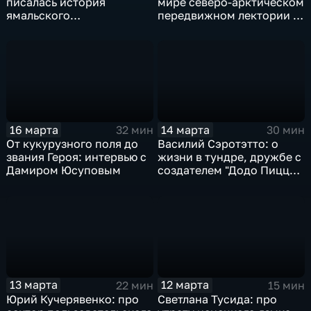
писалась история
мире северо-арктическом
ямальского
передвижном лектории и
подразделения
миражах в белоснежных
Росгвардии
пустынях
16 марта
14 марта
32 мин
30 мин
От кукурузного поля до
Василий Сэротэтто: о
звания Героя: интервью с
жизни в тундре, дружбе с
Дамиром Юсуповым
создателем "Додо Пиццы"
и секретах качественного
мяса
13 марта
12 марта
22 мин
15 мин
Юрий Кучерявенко: про
Светлана Тусида: про