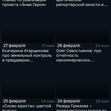
проекта «Знаю Героя»
репортерской юности и
героях своих книг
27 февраля
26 февраля
17 мин
14 мин
Екатерина Атарщикова:
Олег Севостьянов: про
про земельный контроль
отчетность
в преддверии
некоммерческих
строительного сезона на
организаций
Ямале
25 февраля
24 февраля
14 мин
15 мин
«Слово юриста»: шестой
Резеда Газизова —
выпуск
президентском гранте во