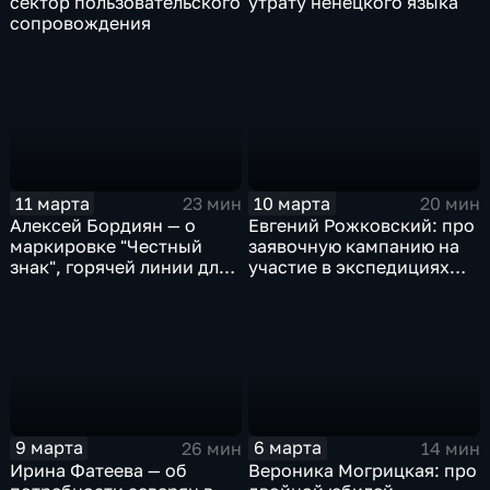
сектор пользовательского
утрату ненецкого языка
сопровождения
11 марта
10 марта
23 мин
20 мин
Алексей Бордиян — о
Евгений Рожковский: про
маркировке "Честный
заявочную кампанию на
знак", горячей линии для
участие в экспедициях
потребителей и правилах
"Зеленой Арктики"
покупок на
маркетплейсах
9 марта
6 марта
26 мин
14 мин
Ирина Фатеева — об
Вероника Могрицкая: про