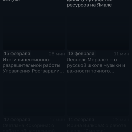
ресурсов на Ямале
15 февраля
13 февраля
28 мин
11 мин
Итоги лицензионно-
Леонель Моралес — о
разрешительной работы
русской школе музыки и
Управления Росгвардии
важности точного
по ЯНАО в 2025 году
пересказа произведений
классиков
12 февраля
11 февраля
17 мин
28 мин
Светлана Кокорина: о
Ирина Вилкова: о работе
работе общественной
школы "Ямолод"