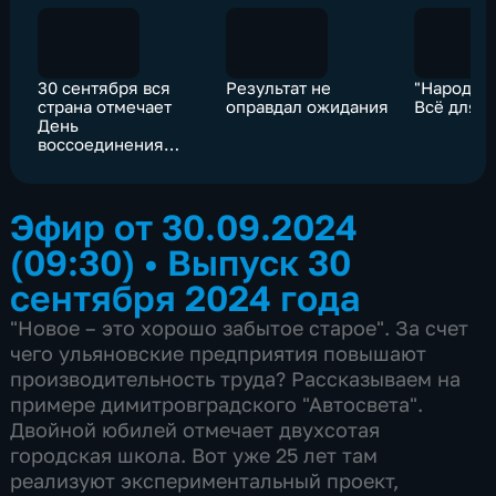
30 сентября вся
Результат не
"Народны
страна отмечает
оправдал ожидания
Всё для 
День
воссоединения
России с
регионами
Донбасса
Эфир от 30.09.2024
(09:30)
•
Выпуск 30
сентября 2024 года
"Новое – это хорошо забытое старое". За счет
чего ульяновские предприятия повышают
производительность труда? Рассказываем на
примере димитровградского "Автосвета".
Двойной юбилей отмечает двухсотая
городская школа. Вот уже 25 лет там
реализуют экспериментальный проект,