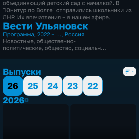
объединяющий детский сад с началкой. В
"Юнитур по Волге" отправились школьники из
ЛНР. Их впечатления – в нашем эфире.
Вести Ульяновск
Программа
,
2022 – …
,
Россия
Новостные
,
общественно-
политические
,
общество
,
социально-
экономические
,
5 сезонов, 2652 выпуска
Выпуски
26
25
24
23
22
2026
2026