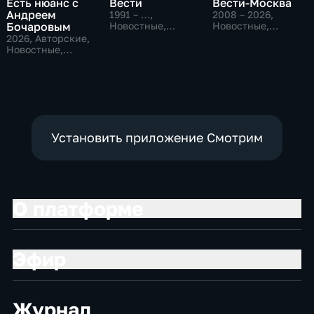
Есть нюанс с
Вести
Вести-Москва
Андреем
1991 – …
,
2008 – 2026
,
Бочаровым
Новостные,
Новостные,
Общественно-
Общественно-
2026
, Авторские,
политические,
политические,
Новостные,
социально-
социально-
общественно-
экономические
экономические
политические
Установить приложение Смотрим
О платформе
Эфир
Журнал