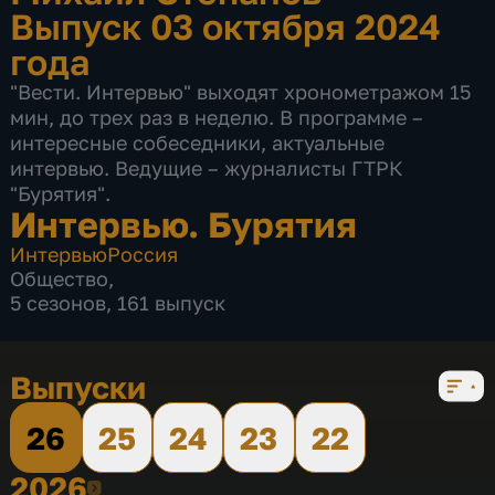
Выпуск 03 октября 2024
года
"Вести. Интервью" выходят хронометражом 15
мин, до трех раз в неделю. В программе –
интересные собеседники, актуальные
интервью. Ведущие – журналисты ГТРК
"Бурятия".
Интервью. Бурятия
Интервью
Россия
Общество
,
5 сезонов, 161 выпуск
Выпуски
26
25
24
23
22
2026
2026