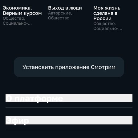
Экономика.
Выход в люди
Моя жизнь
Верным курсом
сделана в
Авторские,
Общество
России
Общество,
Социально-
Общество,
экономические
Социально-
экономические
Установить приложение Смотрим
О платформе
Эфир