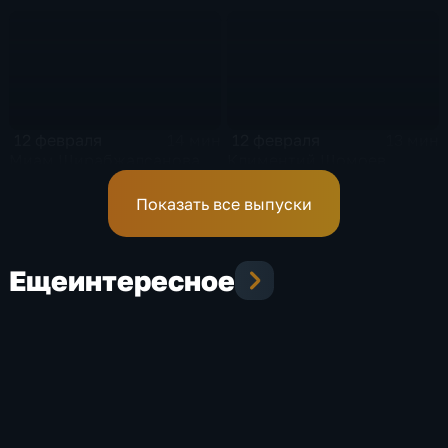
12 февраля
12 февраля
14 мин
13 мин
Миам Ширабжалсанова
Климентий Шомоев
Показать все выпуски
Еще
интересное