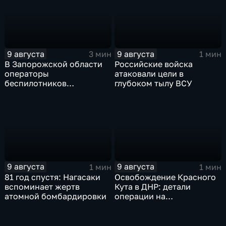
9 августа
9 августа
3 мин
1 мин
В Запорожской области
Российские войска
операторы
атаковали цели в
беспилотников
глубоком тылу ВСУ
группировки "Восток"
планомерно уничтожают
технику и укрепления
ВСУ
9 августа
9 августа
1 мин
1 мин
81 год спустя: Нагасаки
Освобождение Красного
вспоминает жертв
Кута в ДНР: детали
атомной бомбардировки
операции на
Добропольском
направлении