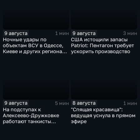
9 августа
9 августа
1 мин
3 мин
Ночные удары по
США истощили запасы
объектам ВСУ в Одессе,
Patriot: Пентагон требует
Киеве и других регионах
ускорить производство
Украины
9 августа
8 августа
5 мин
1 мин
На подступах к
"Спящая красавица":
Алексеево-Дружковке
ведущая уснула в прямом
работают танкисты
эфире
"Южной"