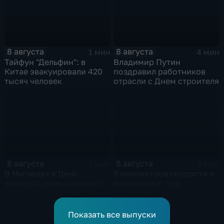
8 августа
8 августа
1 мин
4 мин
Тайфун "Дельфин": в
Владимир Путин
Китае эвакуировали 420
поздравил работников
тысяч человек
отрасли с Днем строителя
8 августа
8 августа
1 мин
3 мин
В Мытищах в День
5 километров скорости и
физкультурника прошел
адреналина: под
большой спортивный
Петербургом проходит
фестиваль
третий этап "Формулы‑4"
Показать все выпуски