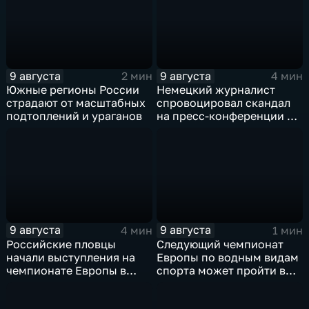
9 августа
9 августа
2 мин
4 мин
Южные регионы России
Немецкий журналист
страдают от масштабных
спровоцировал скандал
подтоплений и ураганов
на пресс-конференции в
Сербии
9 августа
9 августа
4 мин
1 мин
Российские пловцы
Следующий чемпионат
начали выступления на
Европы по водным видам
чемпионате Европы в
спорта может пройти в
Париже на фоне споров о
России
символике