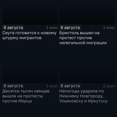
8 августа
8 августа
1 мин
1 мин
Сеута готовится к новому
Бристоль вышел на
штурму мигрантов
протест против
нелегальной миграции
8 августа
8 августа
1 мин
2 мин
Десятки тысяч немцев
Непогода ударила по
вышли на протесты
Нижнему Новгороду,
против Мерца
Ульяновску и Иркутску