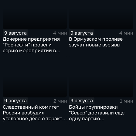
9 августа
9 августа
4 мин
4 мин
Дочерние предприятия
В Ормузском проливе
"Роснефти" провели
звучат новые взрывы
серию мероприятий в
поддержку коренных
народов Севера и
Дальнего Востока
9 августа
9 августа
2 мин
1 мин
Следственный комитет
Бойцы группировки
России возбудил
"Север" доставили еще
уголовное дело о теракте
одну партию
после ночной атаки ВСУ
гуманитарного груза
на Белгород