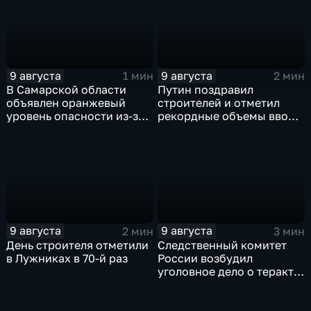
9 августа
9 августа
1 мин
2 мин
В Самарской области
Путин поздравил
объявлен оранжевый
строителей и отметил
уровень опасности из-за
рекордные объемы ввода
урагана
жилья
9 августа
9 августа
2 мин
3 мин
День строителя отметили
Следственный комитет
в Лужниках в 70-й раз
России возбудил
уголовное дело о теракте
после ночной атаки ВСУ
на Белгород