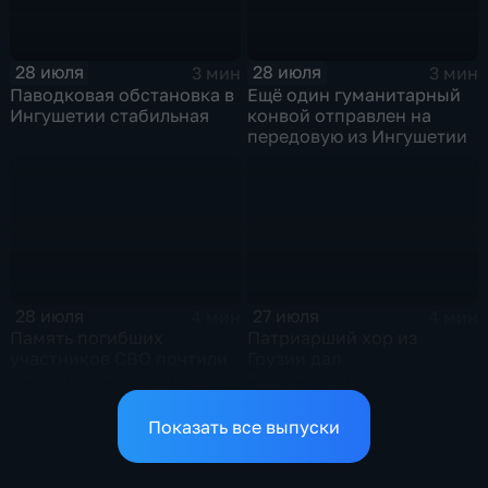
28 июля
28 июля
3 мин
3 мин
Паводковая обстановка в
Ещё один гуманитарный
Ингушетии стабильная
конвой отправлен на
передовую из Ингушетии
28 июля
27 июля
4 мин
4 мин
Память погибших
Патриарший хор из
участников СВО почтили
Грузии дал
в столице Ингушетии
благотворительный
концерт в Ингушетии
Показать все выпуски