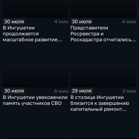
30 июля
30 июля
4 мин
4 мин
В Ингушетии
Представители
продолжается
Росреестра и
масштабное развитие
Роскадастра отчитались
спортивной
перед кабинетом
инфраструктуры
министров Ингушетии
30 июля
29 июля
6 мин
3 мин
В Ингушетии увековечили
В столице Ингушетии
память участников СВО
близится к завершению
капитальный ремонт
детского сада "СКАЗКА"