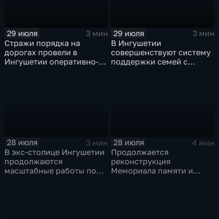
29 июля
29 июля
3 мин
3 мин
Стражи порядка на
В Ингушетии
дорогах провели в
совершенствуют систему
Ингушетии оперативно-
поддержки семей с
профилактическое
особенными детьми и
мероприятие "ЗАСЛОН"
участников СВО
28 июля
28 июля
3 мин
4 мин
В экс-столице Ингушетии
Продолжается
продолжаются
реконструкция
масштабные работы по
Мемориала памяти и
озеленению
славы Ингушетии