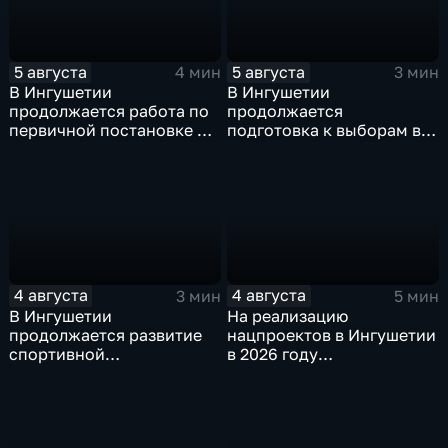
5 августа
5 августа
4 мин
3 мин
В Ингушетии
В Ингушетии
продолжается работа по
продолжается
первичной постановке на
подготовка к выборам в
воинский учёт
Госдуму и Народное
Собрание
4 августа
4 августа
3 мин
5 мин
В Ингушетии
На реализацию
продолжается развитие
нацпроектов в Ингушетии
спортивной
в 2026 году
инфраструктуры
предусмотрено
финансирование в
объёме около 6
миллиардов рублей