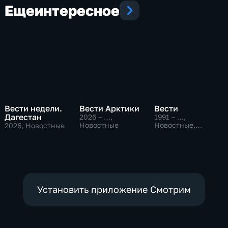
Еще
интересное
Вести недели.
Вести Арктики
Вести
Дагестан
2026 – …
,
1991 – …
,
Новостные
Новостные,
2026
, Новостные
Общественно-
политические,
социально-
экономические
Установить приложение Смотрим