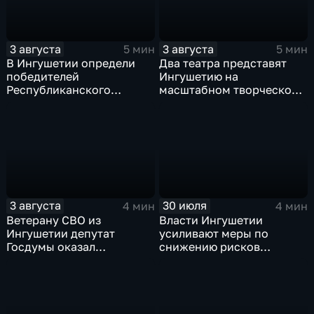
3 августа
3 августа
5 мин
5 мин
В Ингушетии определи
Два театра представят
победителей
Ингушетию на
Республиканского
масштабном творческом
конкурса «Лучшее личное
смотре "Зарядье"
подсобное хозяйство» и
Фестиваля цветов
3 августа
30 июля
4 мин
4 мин
Ветерану СВО из
Власти Ингушетии
Ингушетии депутат
усиливают меры по
Госдумы оказал
снижению рисков
материальную помощь
возникновения
чрезвычайных ситуаций
техногенного и
природного характера