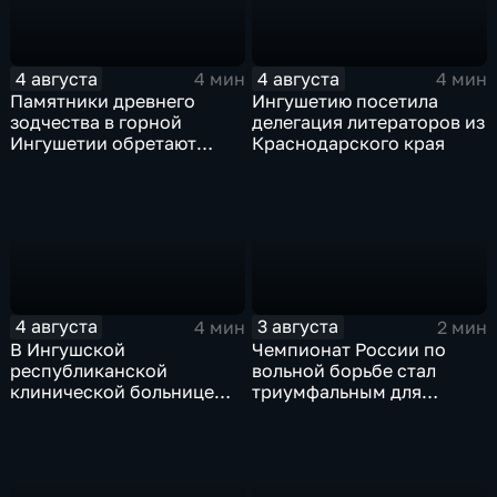
4 августа
4 августа
4 мин
4 мин
Памятники древнего
Ингушетию посетила
зодчества в горной
делегация литераторов из
Ингушетии обретают
Краснодарского края
вторую жизнь
4 августа
3 августа
4 мин
2 мин
В Ингушской
Чемпионат России по
республиканской
вольной борьбе стал
клинической больнице
триумфальным для
открылось отделение
ингушских спортсменов
медицинской
реабилитации для
участников СВО