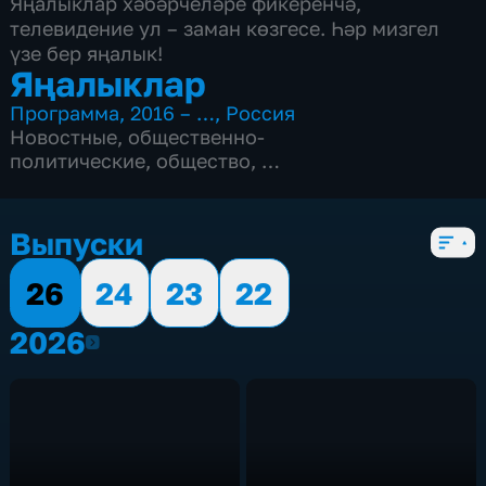
Яңалыклар хәбәрчеләре фикеренчә,
телевидение ул – заман көзгесе. Һәр мизгел
үзе бер яңалык!
Яңалыклар
Программа
,
2016 – …
,
Россия
Новостные
,
общественно-
политические
,
общество
,
4 сезона, 468 выпусков
Выпуски
26
24
23
22
2026
2026