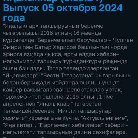
Выпуск 05 октября 2024
года
"Яңалыклар» тапшыруының беренче
чыгарылышы 2016 елның 16 маенда
күрсәтелде. Беренче алып баручылар – Чулпан
Әмири һәм Батыр Харисов башлынгыч чорда
эфирга язмада чыкса, ярты елдан хәбәри–
мәгълүмати тапшыру турыдан-туры режимда
эшли башлады. Татар телендә әзерләнгән
“Яңалыклар” “Вести Татарстана” чыгарылышы
белән бер иҗади мәйданда эшли, шуңа да
кайбер вакыйгалардан репортажлар уртак,
тәрҗемә итеп эшләнә. 2019 елның 1 нче
апреленнән "Яңалыклар "Татарстан
телевидениесенең "Милли тапшырулар
хезмәте" карамагына күчте. "Актуаль әңгәмә",
"Яңа китап", "Парламент хәбәрләре" хәбәри –
мәгъләмати тапшыруның даими сәхифәләре.