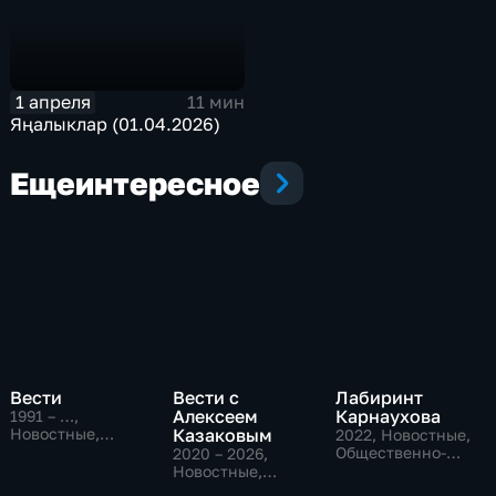
1 апреля
11 мин
Яңалыклар (01.04.2026)
Еще
интересное
Вести
Вести с
Лабиринт
Алексеем
Карнаухова
1991 – …
,
Новостные,
Казаковым
2022
, Новостные,
Общественно-
Общественно-
2020 – 2026
,
политические,
политические
Новостные,
социально-
Общественно-