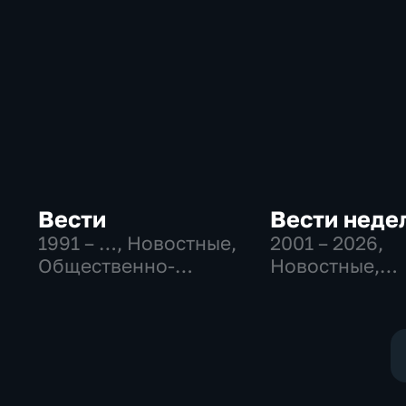
Вести
Вести неде
1991 – …
, Новостные,
2001 – 2026
,
Общественно-
Новостные,
политические,
Общественно
социально-
политические
экономические