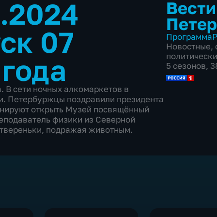
0.2024
Вести
Петер
ск 07
Программа
Р
Новостные
,
политическ
 года
5 сезонов, 
. В сети ночных алкомаркетов в
и. Петербуржцы поздравили президента
анируют открыть Музей посвящённый
реподаватель физики из Северной
четвереньки, подражая животным.