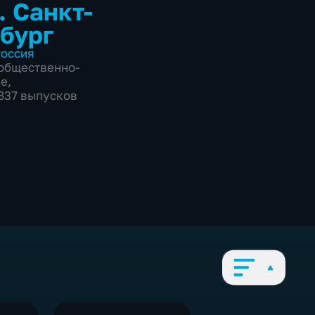
. Санкт-
бург
оссия
общественно-
ие
,
3837 выпусков