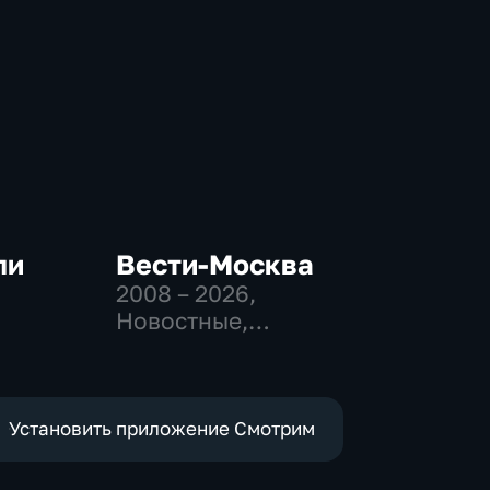
ли
Вести-Москва
2008 – 2026
,
Новостные,
-
Общественно-
политические,
социально-
экономические
Установить приложение Смотрим