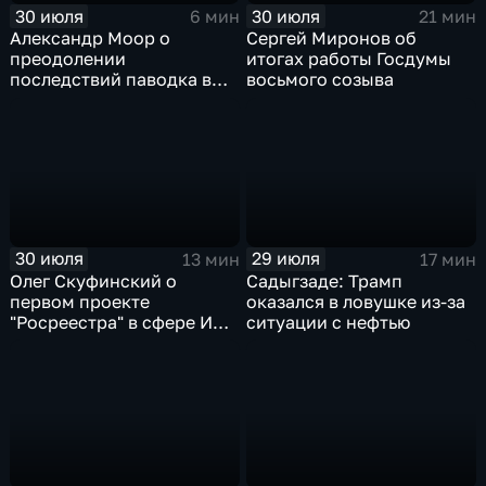
30 июля
30 июля
6 мин
21 мин
Александр Моор о
Сергей Миронов об
преодолении
итогах работы Госдумы
последствий паводка в
восьмого созыва
Тюменской области
30 июля
29 июля
13 мин
17 мин
Олег Скуфинский о
Садыгзаде: Трамп
первом проекте
оказался в ловушке из-за
"Росреестра" в сфере ИИ
ситуации с нефтью
электронном помощнике
"Ева"