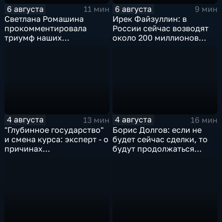
6 августа
6 августа
11 мин
9 мин
Светлана Ромашина
Ирек Файзуллин: в
прокомментировала
России сейчас возводят
триумф наших
около 200 миллионов
спортсменок
квадратных метров
жилья.
4 августа
4 августа
13 мин
16 мин
"Глубинное государство"
Борис Долгов: если не
и смена курса: эксперт - о
будет сейчас сделки, то
причинах
будут продолжаться
антироссийской
обмены ударами, однако,
риторики оппозиции
масштабного
наступления все-таки не
будет