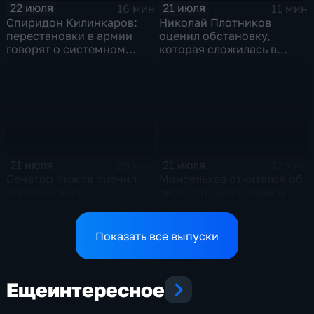
22 июля
21 июля
16 мин
11 мин
Спиридон Килинкаров:
Николай Плотников
перестановки в армии
оценил обстановку,
говорят о системном
которая сложилась в
политическом кризисе на
отношениях между США и
Украине
Ираном
21 июля
21 июля
20 мин
17 мин
Сенатор Чижов оценил
Минсельхоз отчитался об
перспективы
экспорте удобрений и
урегулирования
планах по обеспечению
конфликтов на Ближнем
аграриев топливом
Востоке и диалог с
Показать все выпуски
Европой
Еще
интересное