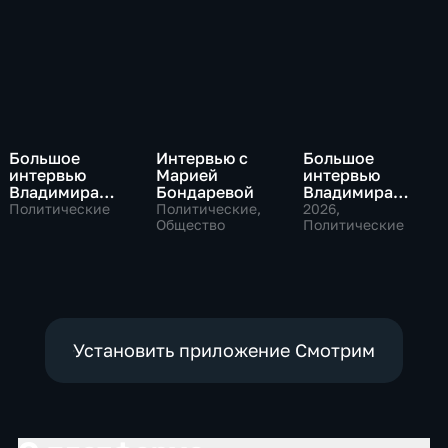
Большое
Интервью с
Большое
интервью
Марией
интервью
Владимира
Бондаревой
Владимира
Путина Сергею
Соловьева
Политические
Политические,
2026
,
Брилеву
Общество
Роджеру
Политические
Кеппелю
Установить приложение Смотрим