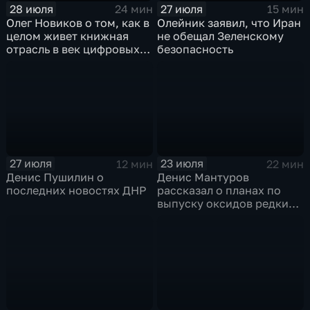
28 июля
27 июля
24 мин
15 мин
Олег Новиков о том, как в
Олейник заявил, что Иран
целом живет книжная
не обещал Зеленскому
отрасль в век цифровых
безопасность
технологий
27 июля
23 июля
12 мин
22 мин
Денис Пушилин о
Денис Мантуров
последних новостях ДНР
рассказал о планах по
выпуску оксидов редких
металлов на
Соликамском магниевом
заводе к 2028 году