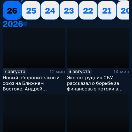
26
25
24
23
22
21
20
2026
2026
7 августа
6 августа
12 мин
14 мин
Новый оборонительный
Экс-сотрудник СБУ
союз на Ближнем
рассказал о борьбе за
Востоке: Андрей
финансовые потоки в
Бакланов комментирует
украинском политикуме
мотивы и риски
соглашения