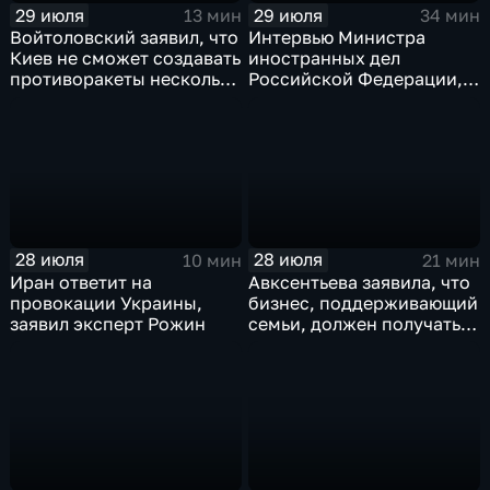
29 июля
29 июля
13 мин
34 мин
Войтоловский заявил, что
Интервью Министра
Киев не сможет создавать
иностранных дел
противоракеты несколько
Российской Федерации,
лет
лидера предвыборного
списка партии «Единая
Россия» С.В.Лаврова
генеральному директору
агентства ТАСС
А.О.Кондрашову
28 июля
28 июля
10 мин
21 мин
Иран ответит на
Авксентьева заявила, что
провокации Украины,
бизнес, поддерживающий
заявил эксперт Рожин
семьи, должен получать
преференции