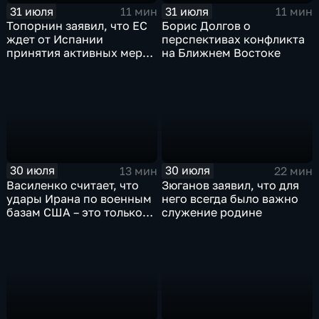
31 июля
31 июля
11 мин
11 мин
Топорнин заявил, что ЕС
Борис Долгов о
ждет от Испании
перспективах конфликта
принятия активных мер
на Ближнем Востоке
против мигрантов
30 июля
30 июля
13 мин
22 мин
Василенко считает, что
Зюганов заявил, что для
удары Ирана по военным
него всегда было важно
базам США – это только
служение родине
начало