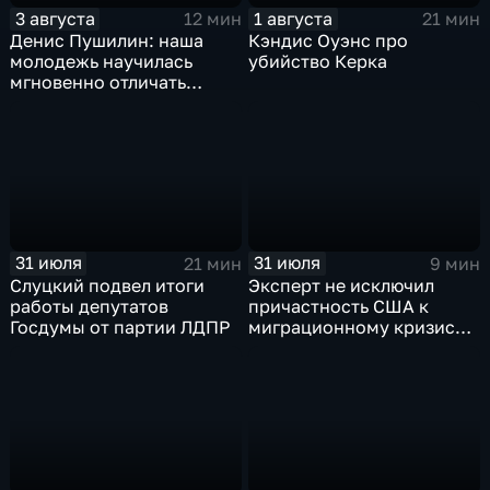
3 августа
1 августа
12 мин
21 мин
Денис Пушилин: наша
Кэндис Оуэнс про
молодежь научилась
убийство Керка
мгновенно отличать
правду от лжи
31 июля
31 июля
21 мин
9 мин
Слуцкий подвел итоги
Эксперт не исключил
работы депутатов
причастность США к
Госдумы от партии ЛДПР
миграционному кризису в
Испании