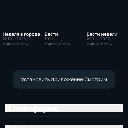
Неделя в городе
Вести
Вести недели
2018 – 2026
,
1991 – …
,
2001 – 2026
,
Новостные,
Новостные,
Новостные,
Общество,
Общественно-
Общественно-
общественно-
политические,
политические
политические
социально-
экономические
Установить приложение Смотрим
О платформе