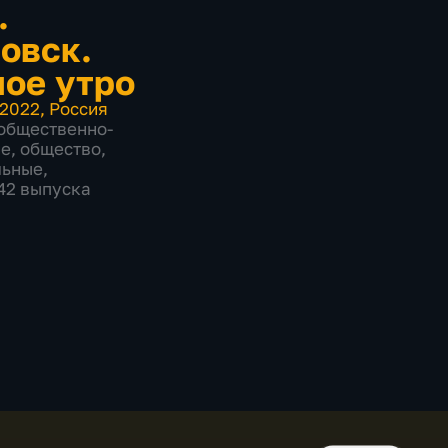
.
овск.
ое утро
2022
,
Россия
общественно-
ие
,
общество
,
льные
,
842 выпуска