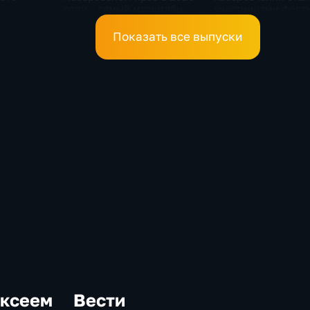
году – самый масштабный
участницами фест
 среди
за последние 5 лет
«Женское сердце
России»
Показать все выпуски
ексеем
Вести