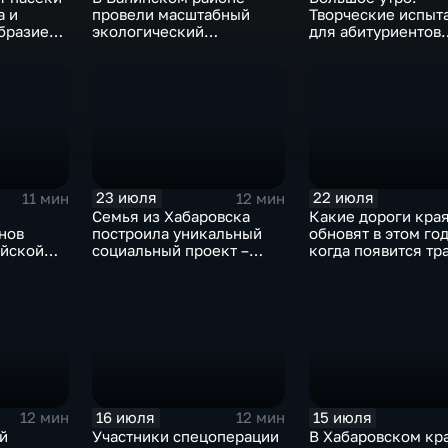
а и
провели масштабный
Творческие испыт
бразие
экологический
для абитуриентов
овских
мониторинг акватории
устроили в хабаро
бухты Мучке
филиале ВГИКа
23 июля
22 июля
11 мин
12 мин
Семья из Хабаровска
Какие дороги кра
нов
построила уникальный
обновят в этом год
ийской
социальный проект –
когда появится тр
«Дом для Кирилла»
Большом Уссурий
16 июля
15 июля
12 мин
12 мин
й
Участники спецоперации
В Хабаровском кр