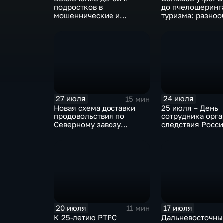
подростков в
до пчелошеринг
мошеннические и
туризма: разноо
криминальные схемы
проектов хабар
пчеловодов
27 июля
24 июля
15 мин
Новая схема доставки
25 июля – День
продовольствия по
сотрудника орга
Северному завозу
следствия Росс
работает в Охотском
федерации
округе
20 июля
17 июля
11 мин
К 25-летию РТРС
Дальневосточны