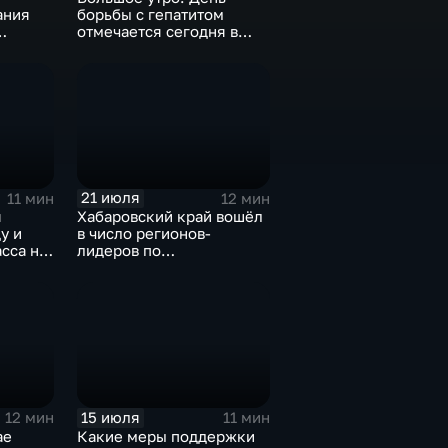
ания
борьбы с гепатитом
отмечается сегодня в
вском
России и Хабаровском
крае
21 июля
11 мин
12 мин
я
Хабаровский край вошёл
у и
в число регионов-
асса на
лидеров по
ском
господдержке компаний-
экспортёров
15 июля
12 мин
11 мин
ае
Какие меры поддержки