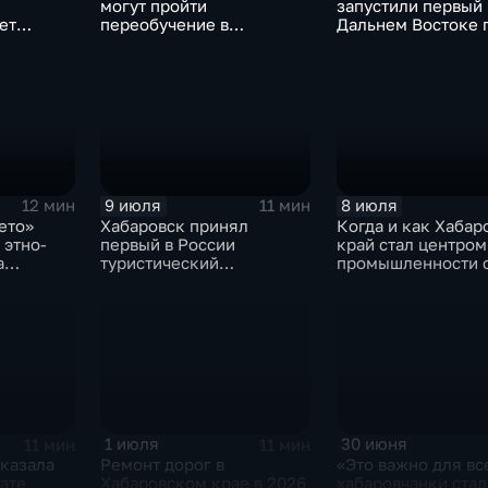
могут пройти
запустили первый 
ет
переобучение в
Дальнем Востоке 
ля роста
кадровом центре «Работа
инклюзивных
России»
трудотрядов
9 июля
8 июля
12 мин
11 мин
ето»
Хабаровск принял
Когда и как Хабар
 этно-
первый в России
край стал центром
а
туристический
промышленности 
шой
образовательный
акселератор
1 июля
30 июня
11 мин
11 мин
оказала
Ремонт дорог в
«Это важно для вс
ате
Хабаровском крае в 2026
хабаровчанки стал