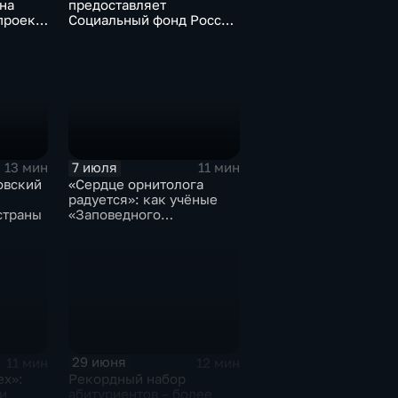
на
предоставляет
проект
Социальный фонд России
жителям Хабаровского
края
7 июля
13 мин
11 мин
овский
«Сердце орнитолога
радуется»: как учёные
страны
«Заповедного
Приамурья» наблюдают
за птицами
29 июня
11 мин
12 мин
ех»:
Рекордный набор
и
абитуриентов – более