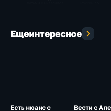
детьми и инвалидов
России по
проверили в Хабаровске
профмастерству
ветеранов СВО
Еще
интересное
Есть нюанс с
Вести с Ал