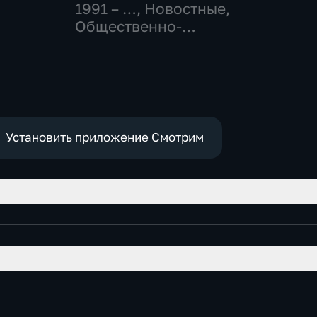
1991 – …
, Новостные,
Общественно-
политические,
социально-
-
экономические
Установить приложение Смотрим