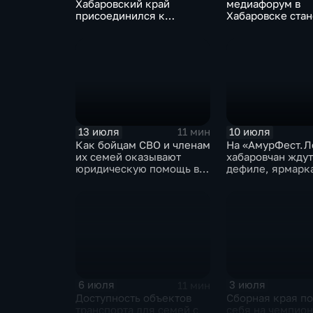
Хабаровский край
медиафорум в
присоединился к
Хабаровске стан
Всероссийской радио-
пространством д
экспедиции
и диалога
13 июля
10 июля
11 мин
Как бойцам СВО и членам
На «АмурФест.Л
их семей оказывают
хабаровчан ждут
юридическую помощь в
дефиле, ярмарк
Хабаровском крае
ремёсел и боль
концерт
6 июля
3 июля
11 мин
Доступность объектов
Сборная края п
транспорта для семей с
себя на чемпион