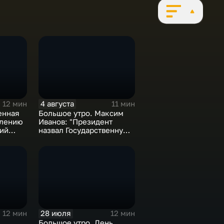
4 августа
12 мин
11 мин
енная
Большое утро. Максим
елению
Иванов: "Президент
ний
назвал Государственную
еках
Думу восьмого созыва
исторической"
28 июля
12 мин
12 мин
Большое утро. День