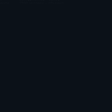
иваля
1300 человек – объявили
в Хабаровском
медколледже