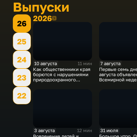
Выпуски
2026
2026
26
25
24
10 августа
7 августа
11 мин
Как общественники края
Первые семь дн
борются с нарушениями
августа объявле
23
природоохранного
Всемирной неде
законодательства
грудного вскар
22
3 августа
31 июля
12 мин
Вовлечение детей и
Большое утро. О