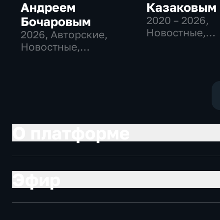
Андреем
Казаковым
Бочаровым
2020 – 2026
,
Новостные,
2026
, Авторские,
Общественно
Новостные,
политические
общественно-
политические
О платформе
Эфир