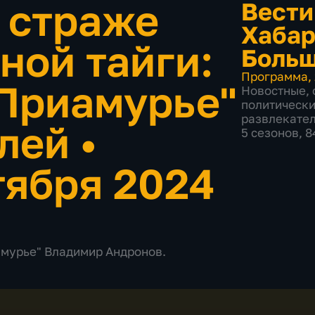
а страже
Вести
Хабар
ной тайги:
Больш
Программа
,
Приамурье"
Новостные
,
политическ
развлекате
илей
•
5 сезонов, 
тября 2024
амурье" Владимир Андронов.