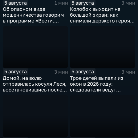
5 августа
5 августа
1 мин
3 мин
Об опасном виде
Колобок выходит на
мошенничества говорим
большой экран: как
в программе «Вести.
снимали дерзкого героя
Интервью».
из «Последнего
богатыря»
5 августа
5 августа
3 мин
3 мин
Домой, на волю
Трое детей выпали из
отправилась косуля Леся,
окон в 2026 году:
восстановившись после
следователи ведут
ДТП
проверку