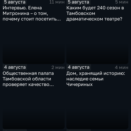
5 августа
5 августа
11 мин
5 мин
Интервью. Елена
Каким будет 240 сезон в
Митронина – о том,
Тамбовском
почему стоит посетить
драматическом театре?
выставку «Неизвестный
Агапкин»
4 августа
4 августа
2 мин
4 мин
Общественная палата
Дом, хранящий историю:
Тамбовской области
наследие семьи
проверяет качество
Чичериных
оказания медпомощи
участникам СВО