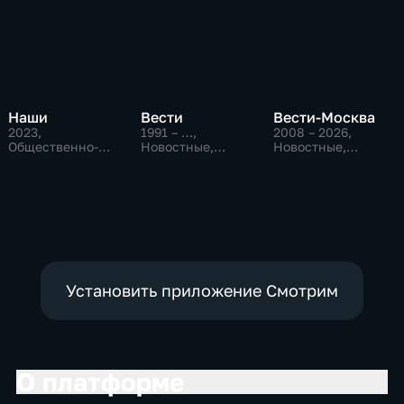
Наши
Вести
Вести-Москва
2023
,
1991 – …
,
2008 – 2026
,
Общественно-
Новостные,
Новостные,
политические
Общественно-
Общественно-
политические,
политические,
социально-
социально-
экономические
экономические
Установить приложение Смотрим
О платформе