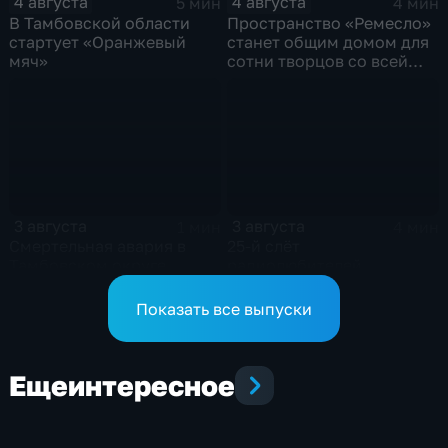
4 августа
4 августа
5 мин
4 мин
В Тамбовской области
Пространство «Ремесло»
стартует «Оранжевый
станет общим домом для
мяч»
сотни творцов со всей
области
3 августа
3 августа
1 мин
4 мин
Смертельная авария в
25-й слёт
Тамбовском округе
радиолюбителей
Показать все выпуски
Еще
интересное