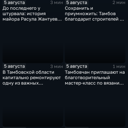
5 августа
5 августа
3 мин
2 мин
До последнего у
Сохранить и
штурвала: история
приумножить: Тамбов
майора Расула Жантуева,
благодарит строителей за
ценой жизни спасшего
вклад в развитие города
жителей Бурети
5 августа
5 августа
3 мин
1 мин
В Тамбовской области
Тамбовчан приглашают на
капитально ремонтируют
благотворительный
одну из важных
мастер-класс по вязанию
транспортных артерий
для «Крошек с ладошку»