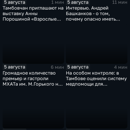
5 августа
5 августа
1 мин
11 мин
Тамбовчан приглашают на
Интервью. Андрей
выставку Анны
Башканков - о том,
Порошиной «Взрослые
почему опасно иметь
Дети»
дело с
"раздолжнителями"
5 августа
5 августа
6 мин
4 мин
Громадное количество
На особом контроле: в
премьер и гастроли
Тамбове оценили систему
МХАТа им. М.Горького на
медпомощи для
сцене тамбовской драмы
участников СВО