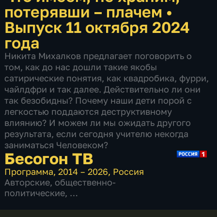
потерявши – плачем
•
Выпуск 11 октября 2024
года
Никита Михалков предлагает поговорить о
том, как до нас дошли такие якобы
сатирические понятия, как квадробика, фурри,
чайлдфри и так далее. Действительно ли они
так безобидны? Почему наши дети порой с
легкостью поддаются деструктивному
влиянию? И можем ли мы ожидать другого
результата, если сегодня учителю некогда
заниматься Человеком?
Бесогон ТВ
Программа
,
2014 – 2026
,
Россия
Авторские
,
общественно-
политические
,
11 сезонов, 66 выпусков