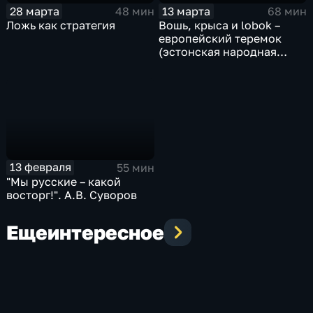
28 марта
13 марта
48 мин
68 мин
Ложь как стратегия
Вошь, крыса и lobok –
европейский теремок
(эстонская народная
сказка)
13 февраля
55 мин
"Мы русские – какой
восторг!". А.В. Суворов
Еще
интересное