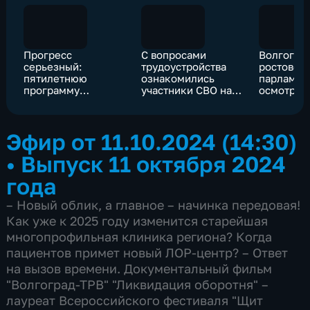
Прогресс
С вопросами
Волгогра
серьезный:
трудоустройства
ростовск
пятилетнюю
ознакомились
парламен
программу
участники СВО на
осмотрел
развития
форуме вакансий в
строител
формируют для
Волгограде
Багаевск
Волгоградской
гидроузл
Эфир от 11.10.2024 (14:30)
облбольницы №1
•
Выпуск 11 октября 2024
года
– Новый облик, а главное – начинка передовая!
Как уже к 2025 году изменится старейшая
многопрофильная клиника региона? Когда
пациентов примет новый ЛОР-центр? – Ответ
на вызов времени. Документальный фильм
"Волгоград-ТРВ" "Ликвидация оборотня" –
лауреат Всероссийского фестиваля "Щит