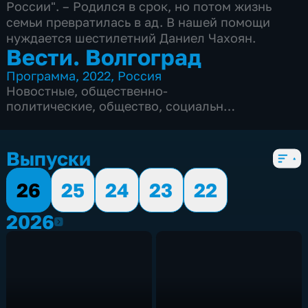
России". – Родился в срок, но потом жизнь
семьи превратилась в ад. В нашей помощи
нуждается шестилетний Даниел Чахоян.
Вести. Волгоград
Программа
,
2022
,
Россия
Новостные
,
общественно-
политические
,
общество
,
социально-
экономические
,
Ежедневные
,
новостные
,
5 сезонов, 2356 выпусков
Выпуски
26
25
24
23
22
2026
2026