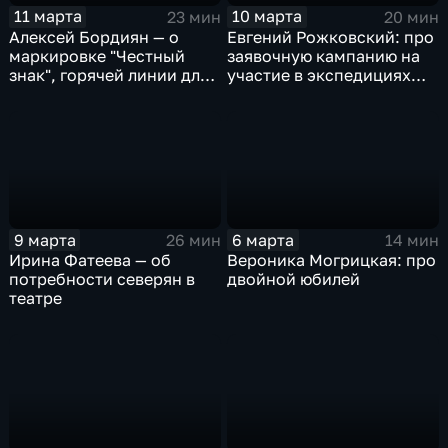
11 марта
10 марта
23 мин
20 мин
Алексей Бордиян — о
Евгений Рожковский: про
маркировке "Честный
заявочную кампанию на
знак", горячей линии для
участие в экспедициях
потребителей и правилах
"Зеленой Арктики"
покупок на
маркетплейсах
9 марта
6 марта
26 мин
14 мин
Ирина Фатеева — об
Вероника Могрицкая: про
потребности северян в
двойной юбилей
театре