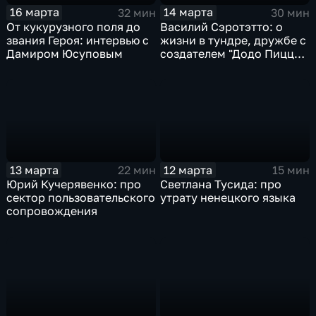
16 марта
14 марта
32 мин
30 мин
От кукурузного поля до
Василий Сэротэтто: о
звания Героя: интервью с
жизни в тундре, дружбе с
Дамиром Юсуповым
создателем "Додо Пиццы"
и секретах качественного
мяса
13 марта
12 марта
22 мин
15 мин
Юрий Кучерявенко: про
Светлана Тусида: про
сектор пользовательского
утрату ненецкого языка
сопровождения