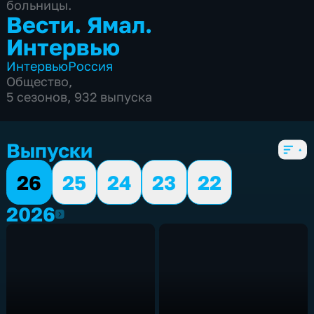
больницы.
Вести. Ямал.
Интервью
Интервью
Россия
Общество
,
5 сезонов, 932 выпуска
Выпуски
26
25
24
23
22
2026
2026