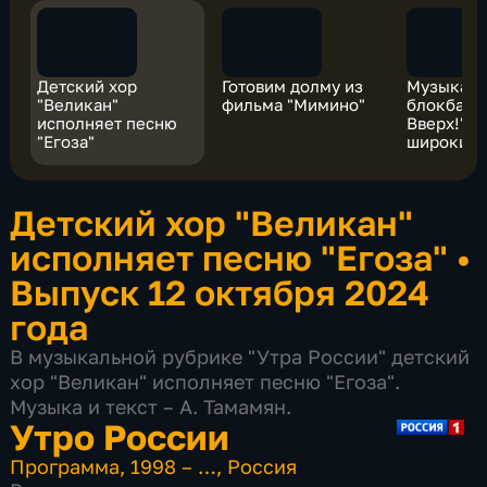
Детский хор
Готовим долму из
Музыкал
"Великан"
фильма "Мимино"
блокбаст
исполняет песню
Вверх!" в
"Егоза"
широкий 
Детский хор "Великан"
исполняет песню "Егоза"
•
Выпуск 12 октября 2024
года
В музыкальной рубрике "Утра России" детский
хор "Великан" исполняет песню "Егоза".
Музыка и текст – А. Тамамян.
Утро России
Программа
,
1998 – …
,
Россия