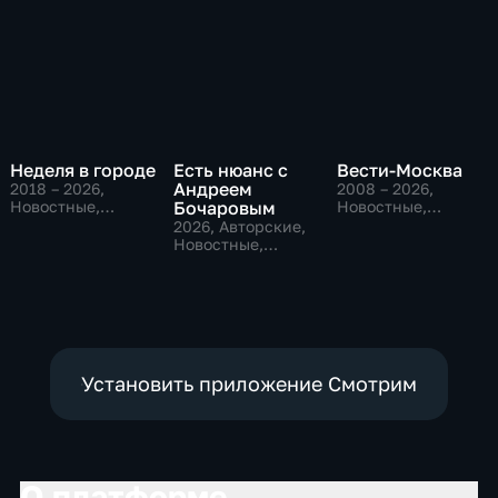
Неделя в городе
Есть нюанс с
Вести-Москва
Андреем
2018 – 2026
,
2008 – 2026
,
Новостные,
Бочаровым
Новостные,
Общество,
Общественно-
2026
, Авторские,
общественно-
политические,
Новостные,
политические
социально-
общественно-
экономические
политические
Установить приложение Смотрим
О платформе