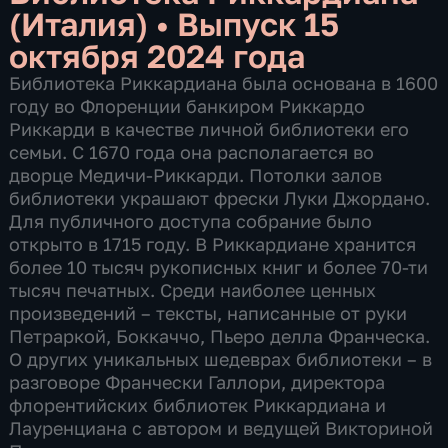
(Италия)
•
Выпуск 15
октября 2024 года
Библиотека Риккардиана была основана в 1600
году во Флоренции банкиром Риккардо
Риккарди в качестве личной библиотеки его
семьи. С 1670 года она располагается во
дворце Медичи-Риккарди. Потолки залов
библиотеки украшают фрески Луки Джордано.
Для публичного доступа собрание было
открыто в 1715 году. В Риккардиане хранится
более 10 тысяч рукописных книг и более 70-ти
тысяч печатных. Среди наиболее ценных
произведений – тексты, написанные от руки
Петраркой, Боккаччо, Пьеро делла Франческа.
О других уникальных шедеврах библиотеки – в
разговоре Франчески Галлори, директора
флорентийских библиотек Риккардиана и
Лауренциана с автором и ведущей Викториной