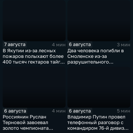
грузовой терминал
военкоматы пополнят
бывшими заключенными
7 августа
6 августа
4 мин
3 мин
В Якутии из-за лесных
Два человека погибли в
пожаров полыхают более
Смоленске из-за
400 тысяч гектаров тайги,
разрушительного
зафиксировано 77 очагов
урагана, 15 тысяч
возгорания
жителей остались без
света
6 августа
6 августа
4 мин
5 мин
Россиянин Руслан
Владимир Путин провел
Терновой завоевал
телефонный разговор с
золото чемпионата
командиром 76-й дивизии