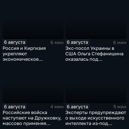
фиксируют провокации
кольцу в рамках проекта
против туристов
"Кольцо Открытия"
6 августа
6 августа
6 мин
6 мин
Россия и Киргизия
Экс-посол Украины в
укрепляют
США Ольга Стефанишина
экономическое
оказалась под
партнерство в рамках
следствием по делу о
Евразийского
коррупции
экономического союза
6 августа
6 августа
4 мин
5 мин
Российские войска
Эксперты предупреждают
наступают на Дружковку,
о выходе искусственного
массово применяя
интеллекта из-под
оптоволоконные дроны
контроля разработчиков