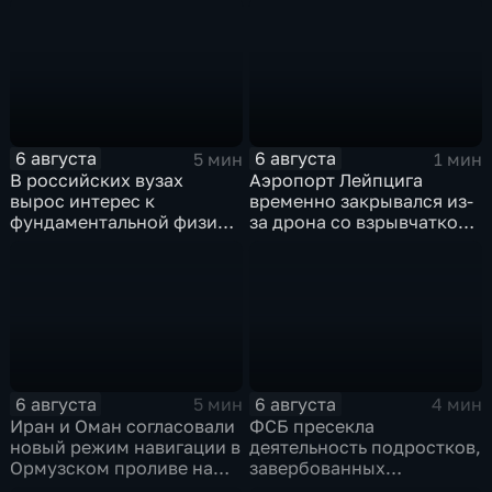
ВСУ
6 августа
6 августа
5 мин
1 мин
В российских вузах
Аэропорт Лейпцига
вырос интерес к
временно закрывался из-
фундаментальной физике
за дрона со взрывчаткой
и авиастроению на фоне
рядом с украинским
перехода к новой модели
грузовым самолетом
образования
6 августа
6 августа
5 мин
4 мин
Иран и Оман согласовали
ФСБ пресекла
новый режим навигации в
деятельность подростков,
Ормузском проливе на
завербованных
фоне нехватки
украинскими