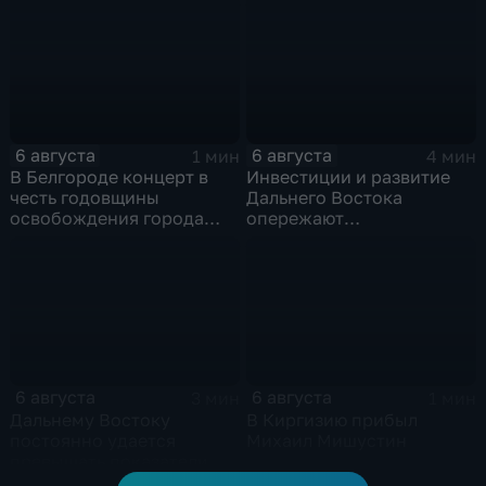
боеприпасов у США
спецслужбами для
терактов в России
6 августа
6 августа
1 мин
4 мин
В Белгороде концерт в
Инвестиции и развитие
честь годовщины
Дальнего Востока
освобождения города
опережают
продолжился несмотря
среднероссийские
на блэкаут
показатели
6 августа
6 августа
3 мин
1 мин
Дальнему Востоку
В Киргизию прибыл
постоянно удается
Михаил Мишустин
превышать показатели
привлечения