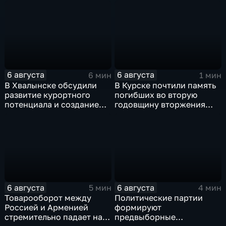
Европы в прыжках с 10-
ВДВ Абдулазизом
метровой вышки
Шихабидовым
6 августа
6 августа
6 мин
1 мин
В Хвалынске обсудили
В Курске почтили память
развитие курортного
погибших во вторую
потенциала и создание
годовщину вторжения
медицинского кластера
ВСУ
6 августа
6 августа
5 мин
4 мин
Товарооборот между
Политические партии
Россией и Арменией
формируют
стремительно падает на
предвыборные