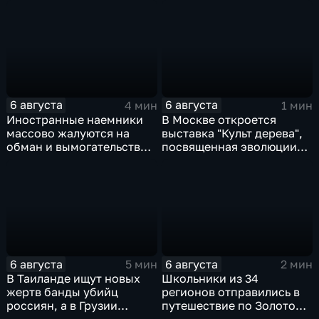
фоне курса Еревана на
программы на фоне роста
евроинтеграцию
электоральной
активности
6 августа
6 августа
4 мин
1 мин
Иностранные наемники
В Москве откроется
массово жалуются на
выставка "Культ дерева",
обман и вымогательство
посвященная эволюции
со стороны
художественной
командования ВСУ
обработки древесины
6 августа
6 августа
5 мин
2 мин
В Таиланде ищут новых
Школьники из 34
жертв банды убийц
регионов отправились в
россиян, а в Грузии
путешествие по Золотому