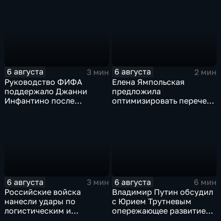
6 августа
6 августа
3 мин
2 мин
Руководство ФИФА
Елена Ямпольская
поддержало Джанни
предложила
Инфантино после
оптимизировать перечень
скандала с продажей
олимпиад для
прав на чемпионаты мира
поступления в вузы
6 августа
6 августа
3 мин
6 мин
Российские войска
Владимир Путин обсудил
нанесли удары по
с Юрием Трутневым
логистическим и
опережающее развитие
энергетическим объектам
Дальнего Востока