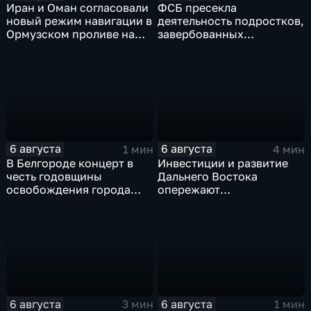
Иран и Оман согласовали
ФСБ пресекла
новый режим навигации в
деятельность подростков,
Ормузском проливе на
завербованных
фоне нехватки
украинскими
боеприпасов у США
спецслужбами для
терактов в России
6 августа
6 августа
1 мин
4 мин
В Белгороде концерт в
Инвестиции и развитие
честь годовщины
Дальнего Востока
освобождения города
опережают
продолжился несмотря
среднероссийские
на блэкаут
показатели
6 августа
6 августа
3 мин
1 мин