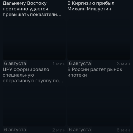
Дальнему Востоку
В Киргизию прибыл
постоянно удается
Михаил Мишустин
превышать показатели
привлечения
инвестицийВ
6 августа
6 августа
1 мин
3 мин
ЦРУ сформировало
В России растет рынок
специальную
ипотеки
оперативную группу по
смене власти на Кубе.
6 августа
6 августа
2 мин
6 мин