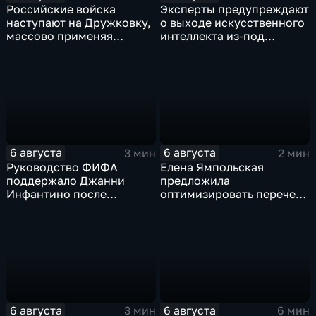
Российские войска
Эксперты предупреждают
наступают на Дружковку,
о выходе искусственного
массово применяя
интеллекта из-под
оптоволоконные дроны
контроля разработчиков
6 августа
6 августа
3 мин
2 мин
Руководство ФИФА
Елена Ямпольская
поддержало Джанни
предложила
Инфантино после
оптимизировать перечень
скандала с продажей
олимпиад для
прав на чемпионаты мира
поступления в вузы
6 августа
6 августа
3 мин
6 мин