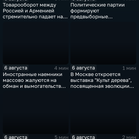
Товарооборот между
Политические партии
Россией и Арменией
формируют
стремительно падает на
предвыборные
фоне курса Еревана на
программы на фоне роста
евроинтеграцию
электоральной
активности
6 августа
6 августа
4 мин
1 мин
Иностранные наемники
В Москве откроется
массово жалуются на
выставка "Культ дерева",
обман и вымогательство
посвященная эволюции
со стороны
художественной
командования ВСУ
обработки древесины
6 августа
6 августа
5 мин
2 мин