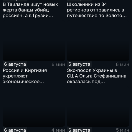
В Таиланде ищут новых
Школьники из 34
жертв банды убийц
регионов отправились в
россиян, а в Грузии
путешествие по Золотому
фиксируют провокации
кольцу в рамках проекта
против туристов
"Кольцо Открытия"
6 августа
6 августа
6 мин
6 мин
Россия и Киргизия
Экс-посол Украины в
укрепляют
США Ольга Стефанишина
экономическое
оказалась под
партнерство в рамках
следствием по делу о
Евразийского
коррупции
экономического союза
6 августа
6 августа
4 мин
5 мин