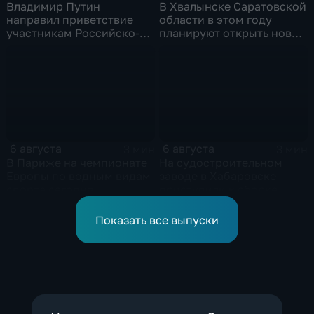
Владимир Путин
В Хвалынске Саратовской
направил приветствие
области в этом году
участникам Российско-
планируют открыть новую
киргизского
больницу
экономического форума
и Российско-киргизской
межрегиональной
конференции
6 августа
6 августа
3 мин
3 мин
В Париже на чемпионате
На судостроительном
Европы по водным видам
заводе в Хабаровске
спорта сегодня
приступили к сборке
завершаются
дебаркадеров
выступления по прыжкам
Показать все выпуски
в воду