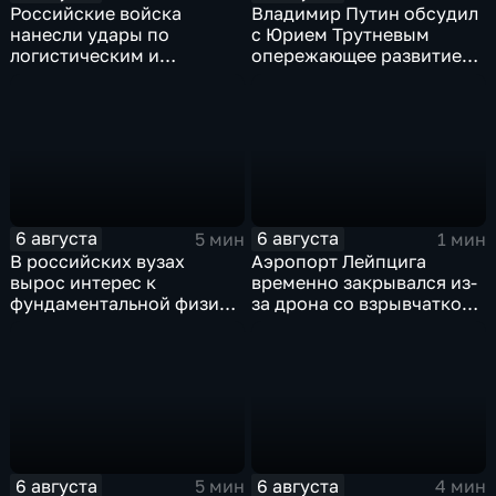
Российские войска
Владимир Путин обсудил
нанесли удары по
с Юрием Трутневым
логистическим и
опережающее развитие
энергетическим объектам
Дальнего Востока
ВСУ
6 августа
6 августа
5 мин
1 мин
В российских вузах
Аэропорт Лейпцига
вырос интерес к
временно закрывался из-
фундаментальной физике
за дрона со взрывчаткой
и авиастроению на фоне
рядом с украинским
перехода к новой модели
грузовым самолетом
образования
6 августа
6 августа
5 мин
4 мин