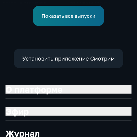
сегодня стартуют
спровоцировать
соревнования по хай-
спецслужбы Израиля
дайвингу
Показать все выпуски
Установить приложение Смотрим
О платформе
Эфир
Журнал