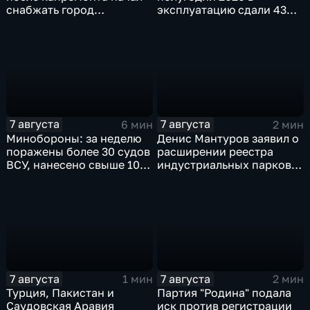
снабжать город
эксплуатацию сдали 43
качественной водой
миллиона "квадратов"
7 августа
7 августа
6 мин
2 мин
Минобороны: за неделю
Денис Мантуров заявил о
поражены более 30 судов
расширении реестра
ВСУ, нанесено свыше 10
индустриальных парков в
ударов по ключевым
Ярославской области
объектам
7 августа
7 августа
1 мин
2 мин
Турция, Пакистан и
Партия "Родина" подала
Саудовская Аравия
иск против регистрации