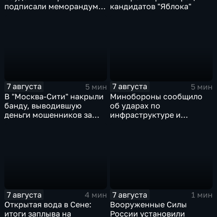
подписали меморандум о
кандидатов "Яблока"
коллективной обороне
7 августа
7 августа
5 мин
5 мин
В "Москва‑Сити" накрыли
Минобороны сообщило
банду, выводившую
об ударах по
деньги мошенников за
инфраструктуре и
рубеж
военной технике ВСУ
7 августа
7 августа
4 мин
1 мин
Открытая вода в Сене:
Вооруженные Силы
итоги заплыва на
России установили