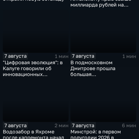
миллиарда рублей на
промразвитие
7 августа
7 августа
1 мин
1 мин
"Цифровая эволюция": в
В подмосковном
Калуге говорили об
Дмитрове прошла
инновационных
большая
IT‑проектах
агропромышленная
выставка
7 августа
7 августа
2 мин
6 мин
Водозабор в Яхроме
Минстрой: в первом
после капремонта начал
полугодии 2026 в