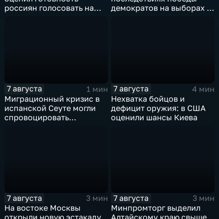
россиян голосовать на
демократов на выборах в
выборах в Госдуму
Сенат.
7 августа
7 августа
1 мин
4 мин
Миграционный кризис в
Нехватка бойцов и
испанской Сеуте могли
дефицит оружия: в США
спровоцировать
оценили шансы Киева
спецслужбы Израиля
7 августа
7 августа
3 мин
3 мин
На востоке Москвы
Минпромторг выделил
открыли новую эстакаду
Алтайскому краю свыше