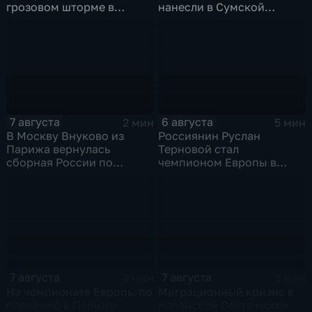
грозовом шторме в
нанесли в Сумской
Центральной России
области
7 августа
6 августа
2 мин
5 мин
В Москву Внуково из
Россиянин Руслан
Парижа вернулась
Терновой стал
сборная России по
чемпионом Европы в
синхронному плаванию
прыжках в воду с 10-ти
метровой вышки
7 августа
7 августа
3 мин
1 мин
На чемпионате Европы по
Миграционный кризис в
плаванию в Париже
испанской Сеуте могли