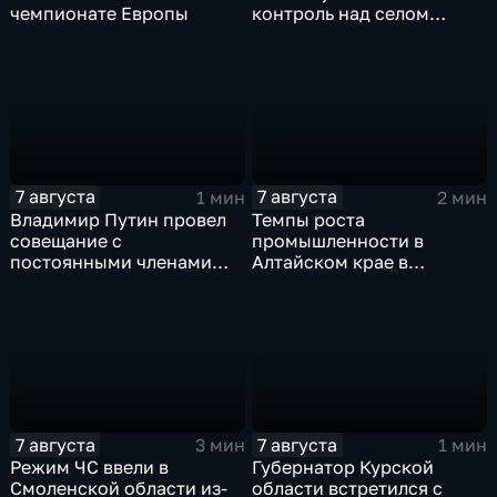
чемпионате Европы
контроль над селом
Анискино в Харьковской
области
7 августа
7 августа
1 мин
2 мин
Владимир Путин провел
Темпы роста
совещание с
промышленности в
постоянными членами
Алтайском крае в
Совета безопасности
нынешнем году уже выше
России
среднего
7 августа
7 августа
3 мин
1 мин
Режим ЧС ввели в
Губернатор Курской
Смоленской области из-
области встретился с