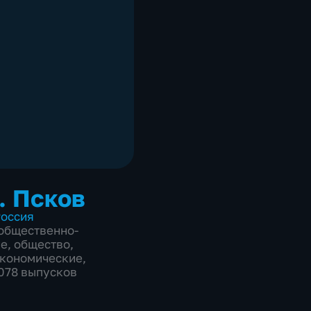
. Псков
оссия
общественно-
ие
,
общество
,
экономические
,
3078 выпусков