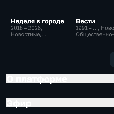
Неделя в городе
Вести
2018 – 2026
,
1991 – …
, Нов
Новостные,
Общественно
Общество,
политические
общественно-
социально-
политические
экономически
О платформе
Эфир