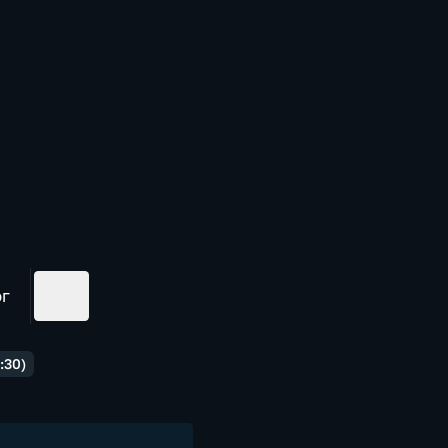
ог
:30)