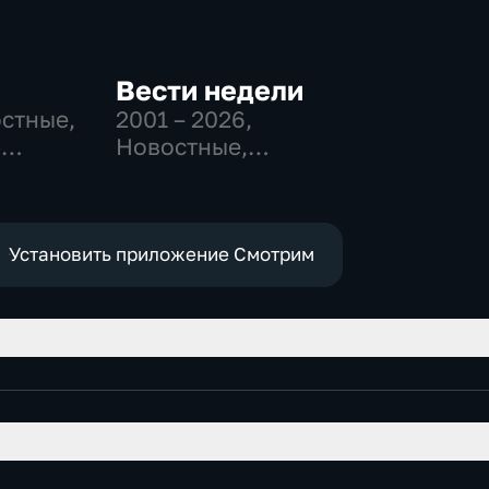
Вести недели
остные,
2001 – 2026
,
-
Новостные,
,
Общественно-
политические
е
Установить приложение Смотрим