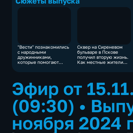
Сюжеты выпуска
"Вести" познакомились
Сквер на Сиреневом
с народными
бульваре в Пскове
дружинниками,
получил вторую жизнь.
которые помогают
Как местные жители
печорским
оценили обновление?
пограничникам
Эфир от 15.11
(09:30)
•
Выпу
ноября 2024 