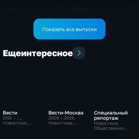
4 июля
3 июля
9 мин
19 мин
Эфир от 04.07.2026
Эфир от 03.07.2026
Показать все выпуски
Еще
интересное
Вести
Вести-Москва
Специальный
репортаж
1991 – …
,
2008 – 2026
,
Новостные,
Новостные,
Новостные,
Общественно-
Общественно-
Общественно-
политические,
политические,
политические,
социально-
социально-
социально-