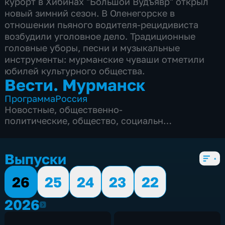
курорт в Хибинах "Большой Вудъявр" открыл
новый зимний сезон. В Оленегорске в
отношении пьяного водителя-рецидивиста
возбудили уголовное дело. Традиционные
головные уборы, песни и музыкальные
инструменты: мурманские чуваши отметили
юбилей культурного общества.
Вести. Мурманск
Программа
Россия
Новостные
,
общественно-
политические
,
общество
,
социально-
экономические
,
5 сезонов, 1071 выпуск
Выпуски
26
25
24
23
22
2026
2026