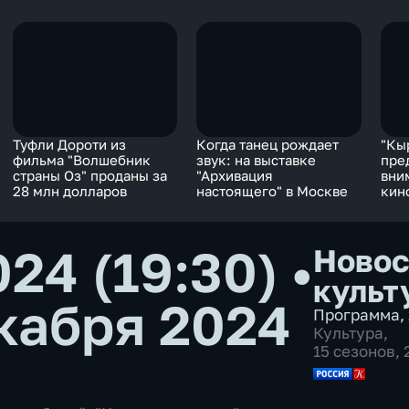
Туфли Дороти из
Когда танец рождает
"Кы
фильма "Волшебник
звук: на выставке
пре
страны Оз" проданы за
"Архивация
вни
28 млн долларов
настоящего" в Москве
кин
Оpe
024 (19:30)
•
Новос
культ
кабря 2024
Программа
,
Культура
,
15 сезонов,