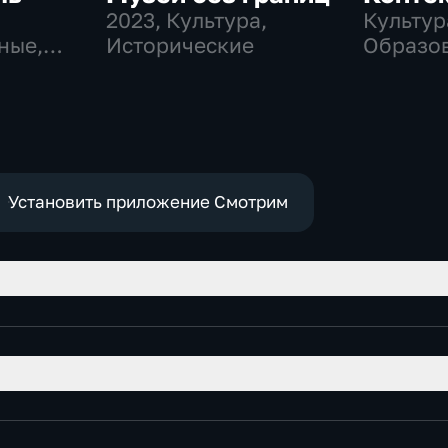
2023
, Культура,
Культур
ные,
Исторические
Образо
Установить приложение Смотрим