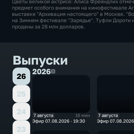
Цветы великой актрисе: Алиса Фрейндлих отмеч
предмет особого внимания на кинофестивале Arc
выставке "Архивация настоящего" в Москве. "В
на Зимнем фестивале "Зарядье". Туфли Дороти 
проданы за 28 млн долларов.
Выпуски
2026
2026
26
25
24
7 августа
7 августа
16 мин
Эфир 07.08.2026 · 19:30
Эфир 07.08.2026 
23