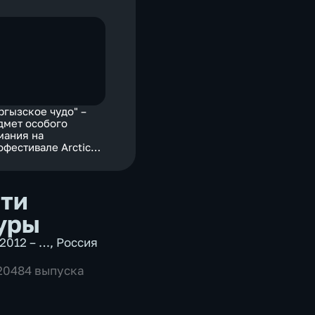
ргызское чудо" –
дмет особого
мания на
офестивале Arctic
n
ти
уры
2012 – …
,
Россия
 20484 выпуска