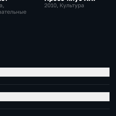
а,
2010
, Культура
вательные