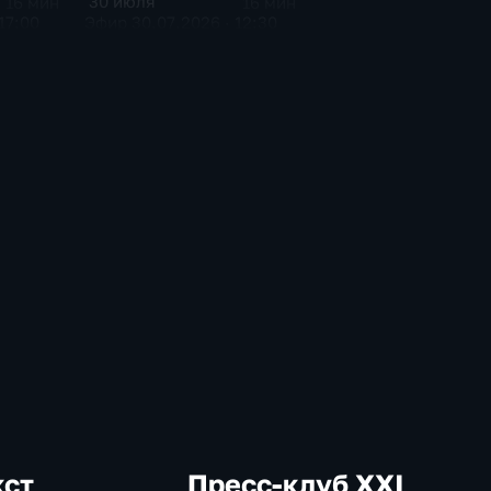
30 июля
16 мин
16 мин
17:00
Эфир 30.07.2026 · 12:30
кст
Пресс-клуб ХХI