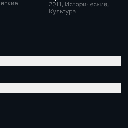
ческие
2011
, Исторические,
Культура