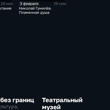
3 февраля
26 мин
26 мин
ытание
Николай Гумилёв.
Пламенная душа
без границ
Театральный
ультура,
музей