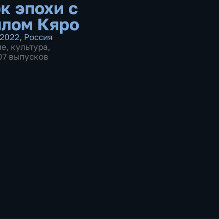
к эпохи с
лом Кяро
2022
,
Россия
ие
,
культура
,
107 выпусков