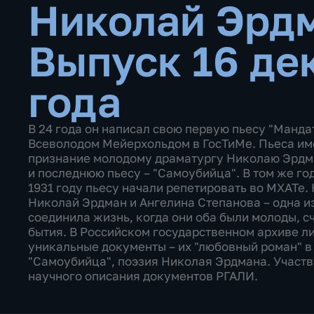
Николай Эрд
Выпуск 16 де
года
В 24 года он написал свою первую пьесу "Мандат
Всеволодом Мейерхольдом в ГосТиМе. Пьеса им
признание молодому драматургу Николаю Эрдма
и последнюю пьесу – "Самоубийца". В том же го
1931 году пьесу начали репетировать во МХАТе.
Николай Эрдман и Ангелина Степанова – одна и
соединила жизнь, когда они оба были молоды, с
бытия. В Российском государственном архиве ли
уникальные документы – их "любовный роман" в
"Самоубийца", поэзия Николая Эрдмана. Участв
научного описания документов РГАЛИ.