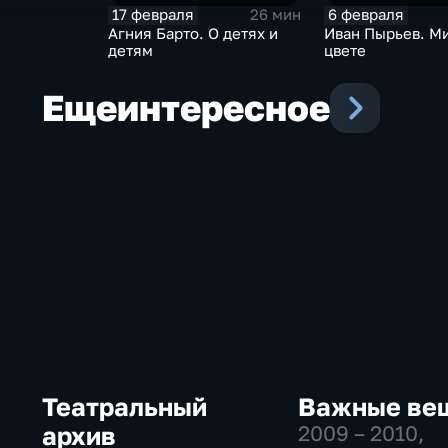
17 февраля
6 февраля
26 мин
Агния Барто. О детях и
Иван Пырьев. Ми
детям
цвете
Еще
интересное
Театральный
Важные ве
архив
2009 – 2010
,