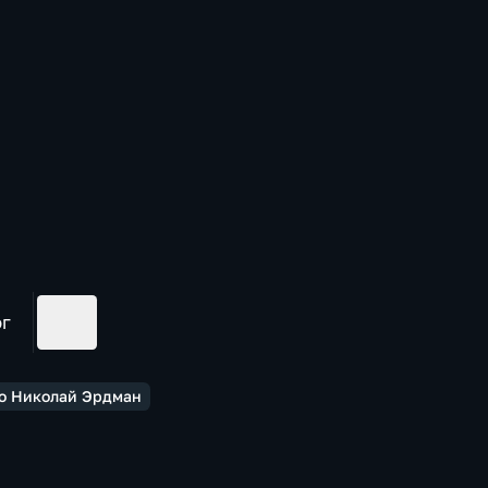
ог
ро Николай Эрдман