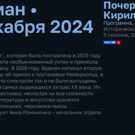
ман
•
Почер
Кирил
кабря 2024
Программа
,
Историческ
5 сезонов, 
", которая была поставлена в 1925 году
ела необыкновенный успех и принесла
ну. В 1928 году Эрдман написал вторую
ду её принял к постановке Мейерхольд, в
 Но спектакли так и не были выпущены.
з самых выдающихся актрис ХХ века. Их
частливы, несмотря на все сложности
тературы и искусства хранятся
 письмах, черновики пьесы
ует Анна Романенко – начальник отдела