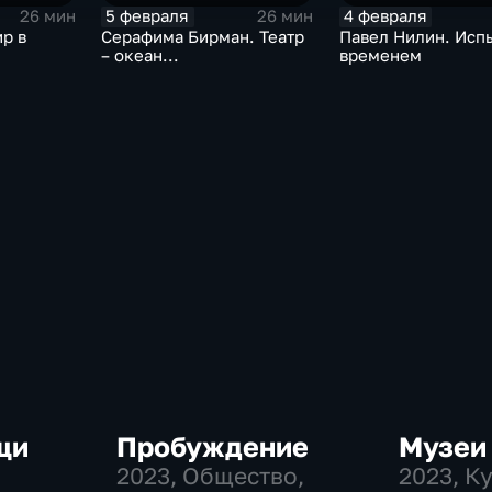
5 февраля
4 февраля
26 мин
26 мин
р в
Серафима Бирман. Театр
Павел Нилин. Исп
– океан...
временем
щи
Пробуждение
Музеи 
2023
, Общество,
2023
, К