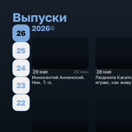
Выпуски
2026
2026
26
25
24
29 мая
28 мая
26 мин
Иннокентий Анненский.
Людмила Касатк
Ник. Т.-о.
играю, как живу
23
22