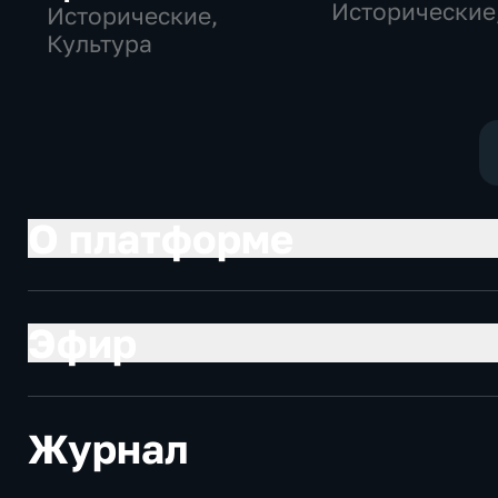
Исторические
Исторические,
Культура
Культура
О платформе
Эфир
Журнал