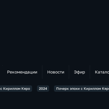
Рекомендации
Новости
Эфир
Катал
 с Кириллом Кяро
2024
Почерк эпохи с Кириллом Кя