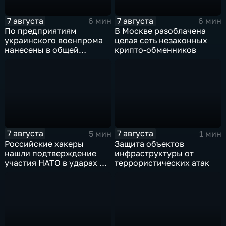
7 августа
7 августа
6 мин
6 мин
По предприятиям
В Москве разоблачена
украинского военпрома
целая сеть незаконных
нанесены в общей
крипто-обменников
сложности более 10-ти
массированных и
групповых ударов
7 августа
7 августа
5 мин
1 мин
Российские хакеры
Защита объектов
нашли подтверждение
инфраструктуры от
участия НАТО в ударах по
террористических атак
России