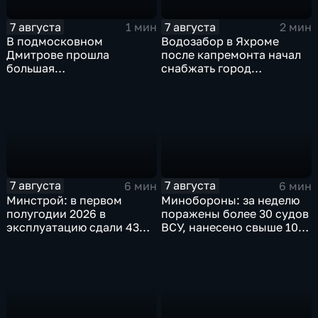
7 августа
7 августа
1 мин
2 мин
В подмосковном
Водозабор в Яхроме
Дмитрове прошла
после капремонта начал
большая
снабжать город
агропромышленная
качественной водой
выставка
7 августа
7 августа
6 мин
6 мин
Минстрой: в первом
Минобороны: за неделю
полугодии 2026 в
поражены более 30 судов
эксплуатацию сдали 43
ВСУ, нанесено свыше 10
миллиона "квадратов"
ударов по ключевым
объектам