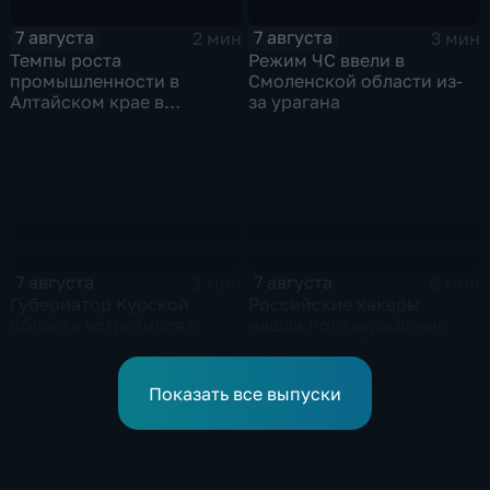
7 августа
7 августа
2 мин
3 мин
Темпы роста
Режим ЧС ввели в
промышленности в
Смоленской области из-
Алтайском крае в
за урагана
нынешнем году уже выше
среднего
7 августа
7 августа
1 мин
6 мин
Губернатор Курской
Российские хакеры
области встретился с
нашли подтверждение
добровольцами, которые
участия НАТО в ударах по
помогали пострадавшим
России
от вторжения ВСУ
Показать все выпуски
жителям приграничья