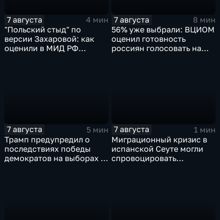
7 августа
7 августа
4 мин
8 мин
"Польский стыд" по
56% уже выбрали: ВЦИОМ
версии Захаровой: как
оценил готовность
оценили в МИД РФ
россиян голосовать на
скандальную речь
выборах в Госдуму
Навроцкого
7 августа
7 августа
5 мин
1 мин
Трамп предупредил о
Миграционный кризис в
последствиях победы
испанской Сеуте могли
демократов на выборах в
спровоцировать
Сенат.
спецслужбы Израиля