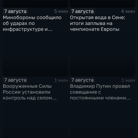
7 августа
7 августа
5 мин
4 мин
Минобороны сообщило
Открытая вода в Сене:
об ударах по
итоги заплыва на
инфраструктуре и
чемпионате Европы
военной технике ВСУ
7 августа
7 августа
1 мин
1 мин
Вооруженные Силы
Владимир Путин провел
России установили
совещание с
контроль над селом
постоянными членами
Анискино в Харьковской
Совета безопасности
области
России