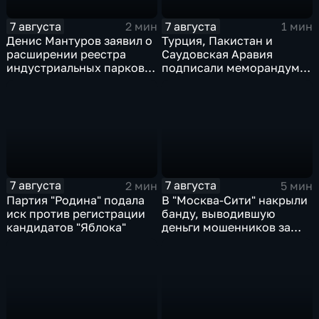
7 августа
7 августа
2 мин
1 мин
Денис Мантуров заявил о
Турция, Пакистан и
расширении реестра
Саудовская Аравия
индустриальных парков в
подписали меморандум о
Ярославской области
коллективной обороне
7 августа
7 августа
2 мин
5 мин
Партия "Родина" подала
В "Москва‑Сити" накрыли
иск против регистрации
банду, выводившую
кандидатов "Яблока"
деньги мошенников за
рубеж