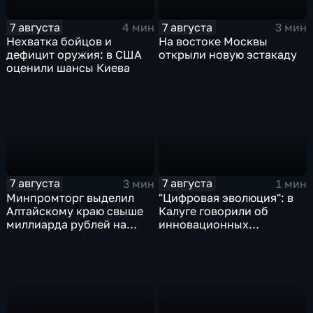
7 августа
7 августа
4 мин
3 мин
Нехватка бойцов и
На востоке Москвы
дефицит оружия: в США
открыли новую эстакаду
оценили шансы Киева
7 августа
7 августа
3 мин
1 мин
Минпромторг выделил
"Цифровая эволюция": в
Алтайскому краю свыше
Калуге говорили об
миллиарда рублей на
инновационных
промразвитие
IT‑проектах