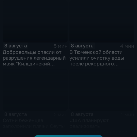
зажгли свечи в память о
жертвах обстрела
Цхинвала
8 августа
8 августа
5 мин
4 мин
Добровольцы спасли от
В Тюменской области
разрушения легендарный
усилили очистку воды
маяк "Кильдинский
после рекордного
Северный"
летнего паводка
8 августа
8 августа
2 мин
1 мин
Сотни беженцев
США планируют
заполонили пляжи Сеуты
реализовать
на фоне
венесуэльский сценарий