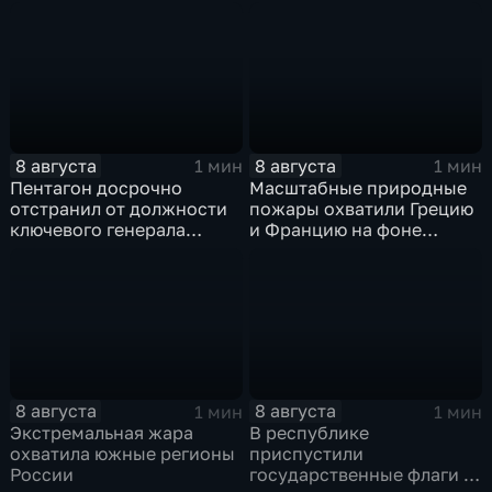
физкультурников с
полюс
профессиональным
праздником
8 августа
8 августа
1 мин
1 мин
Пентагон досрочно
Масштабные природные
отстранил от должности
пожары охватили Грецию
ключевого генерала
и Францию на фоне
Чарльза Костанцу
европейской засухи
8 августа
8 августа
1 мин
1 мин
Экстремальная жара
В республике
охватила южные регионы
приспустили
России
государственные флаги и