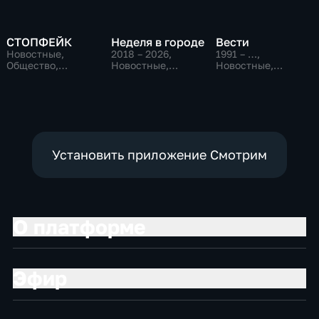
СТОПФЕЙК
Неделя в городе
Вести
Новостные,
2018 – 2026
,
1991 – …
,
Общество,
Новостные,
Новостные,
общественно-
Общество,
Общественно-
политические
общественно-
политические,
политические
социально-
экономические
Установить приложение Смотрим
О платформе
Эфир