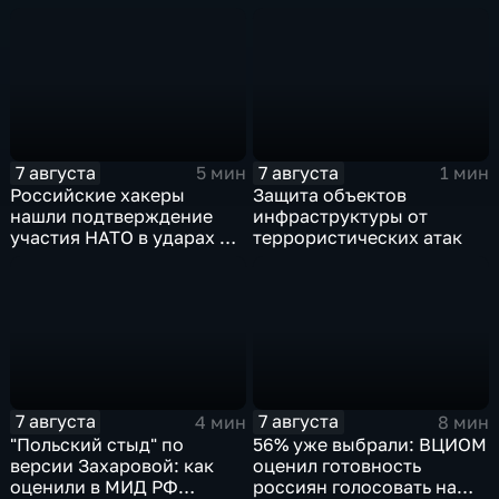
сложности более 10-ти
массированных и
групповых ударов
7 августа
7 августа
5 мин
1 мин
Российские хакеры
Защита объектов
нашли подтверждение
инфраструктуры от
участия НАТО в ударах по
террористических атак
России
7 августа
7 августа
4 мин
8 мин
"Польский стыд" по
56% уже выбрали: ВЦИОМ
версии Захаровой: как
оценил готовность
оценили в МИД РФ
россиян голосовать на