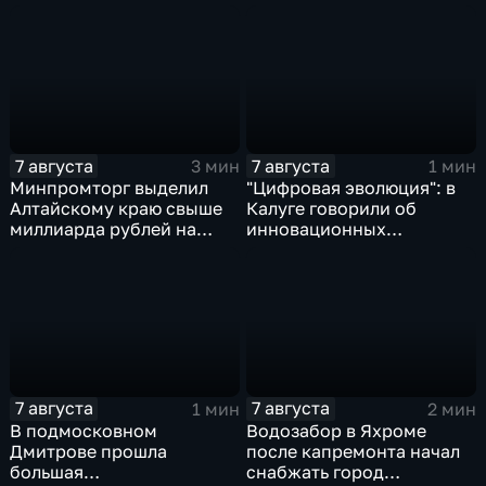
7 августа
7 августа
3 мин
1 мин
Минпромторг выделил
"Цифровая эволюция": в
Алтайскому краю свыше
Калуге говорили об
миллиарда рублей на
инновационных
промразвитие
IT‑проектах
7 августа
7 августа
1 мин
2 мин
В подмосковном
Водозабор в Яхроме
Дмитрове прошла
после капремонта начал
большая
снабжать город