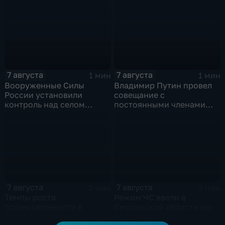
военной технике ВСУ
7 августа
7 августа
1 мин
1 мин
Вооруженные Силы
Владимир Путин провел
России установили
совещание с
контроль над селом
постоянными членами
Анискино в Харьковской
Совета безопасности
области
России
7 августа
7 августа
2 мин
3 мин
Темпы роста
Режим ЧС ввели в
промышленности в
Смоленской области из-
Алтайском крае в
за урагана