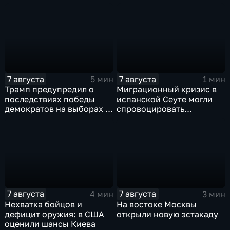
скандальную речь
выборах в Госдуму
Навроцкого
7 августа
7 августа
5 мин
1 мин
Трамп предупредил о
Миграционный кризис в
последствиях победы
испанской Сеуте могли
демократов на выборах в
спровоцировать
Сенат.
спецслужбы Израиля
7 августа
7 августа
4 мин
3 мин
Нехватка бойцов и
На востоке Москвы
дефицит оружия: в США
открыли новую эстакаду
оценили шансы Киева