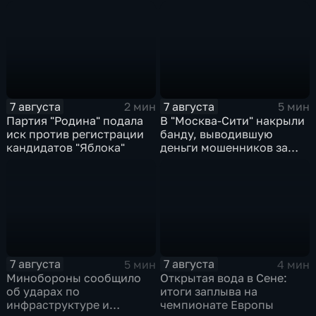
Ярославской области
коллективной обороне
7 августа
7 августа
2 мин
5 мин
Партия "Родина" подала
В "Москва‑Сити" накрыли
иск против регистрации
банду, выводившую
кандидатов "Яблока"
деньги мошенников за
рубеж
7 августа
7 августа
5 мин
4 мин
Минобороны сообщило
Открытая вода в Сене:
об ударах по
итоги заплыва на
инфраструктуре и
чемпионате Европы