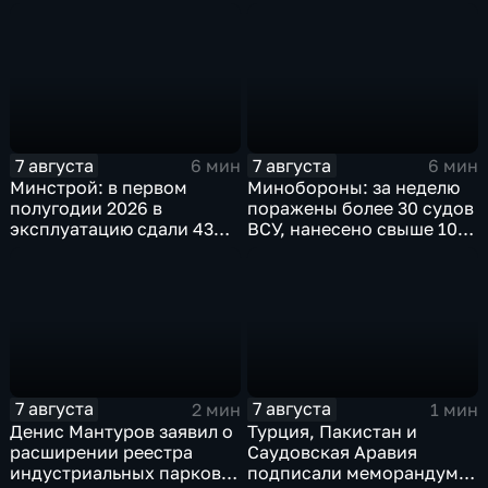
агропромышленная
качественной водой
выставка
7 августа
7 августа
6 мин
6 мин
Минстрой: в первом
Минобороны: за неделю
полугодии 2026 в
поражены более 30 судов
эксплуатацию сдали 43
ВСУ, нанесено свыше 10
миллиона "квадратов"
ударов по ключевым
объектам
7 августа
7 августа
2 мин
1 мин
Денис Мантуров заявил о
Турция, Пакистан и
расширении реестра
Саудовская Аравия
индустриальных парков в
подписали меморандум о