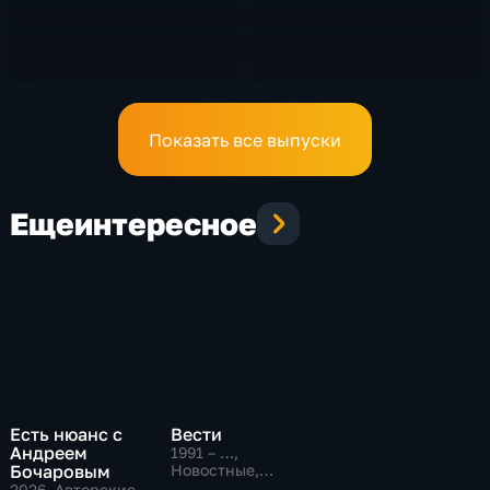
25 июня
24 июня
24 мин
24 мин
Показать все выпуски
Еще
интересное
Есть нюанс с
Вести
Андреем
1991 – …
,
Бочаровым
Новостные,
Общественно-
2026
, Авторские,