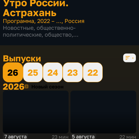
Утро России.
Астрахань
Программа
,
2022 – …
,
Россия
Новостные
,
общественно-
политические
,
общество
,
развлекательные
,
5 сезонов, 561 выпуск
Выпуски
26
25
24
23
22
2026
2026
Новый сезон
7 августа
5 августа
23 мин
22 мин