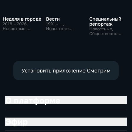
Неделя в городе
Вести
Специальный
репортаж
2018 – 2026
,
1991 – …
,
Новостные,
Новостные,
Новостные,
Общество,
Общественно-
Общественно-
общественно-
политические,
политические,
политические
социально-
социально-
экономические
экономические
Установить приложение Смотрим
О платформе
Эфир