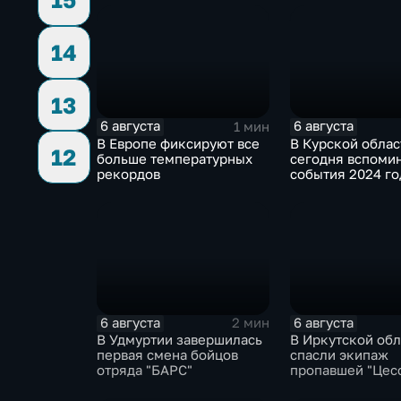
немецко-фашистских
захватчиков
14
13
6 августа
6 августа
1 мин
В Европе фиксируют все
В Курской облас
12
больше температурных
сегодня вспоми
рекордов
события 2024 го
6 августа
6 августа
2 мин
В Удмуртии завершилась
В Иркутской обл
первая смена бойцов
спасли экипаж
отряда "БАРС"
пропавшей "Цес