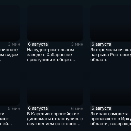
смене власти на Кубе.
6 августа
6 августа
3 мин
3 мин
мпионате
На судостроительном
Экстремальная жа
ым видам
заводе в Хабаровске
накрыла Ростовск
приступили к сборке
область
дебаркадеров
 прыжкам
6 августа
6 августа
5 мин
6 мин
ти
В Карелии европейские
Экипаж самолета,
нают
дипломаты столкнулись с
пропавшего в Ирк
тней
осуждением со стороны
области, возвраща
жителей
домой