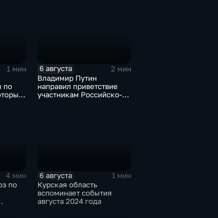
6 августа
1 мин
2 мин
Владимир Путин
 по
направил приветствие
оторые
участникам Российско-
е грузы
киргизского
экономического форума
и Российско-киргизской
межрегиональной
конференции
6 августа
4 мин
1 мин
оз по
Курская область
вспоминает события
августа 2024 года