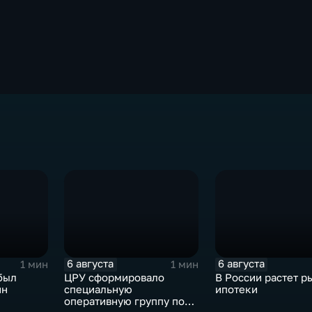
6 августа
6 августа
1 мин
1 мин
был
ЦРУ сформировало
В России растет р
ин
специальную
ипотеки
оперативную группу по