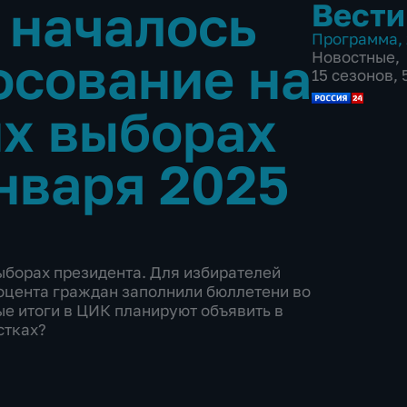
 началось
Вести
Программа
,
осование на
Новостные
,
15 сезонов,
х выборах
нваря 2025
выборах президента. Для избирателей
роцента граждан заполнили бюллетени во
е итоги в ЦИК планируют объявить в
стках?