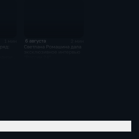
6 августа
1 мин
2 мин
ряд:
Светлана Ромашина дала
эксклюзивное интервью
едили
"России 24"
онате