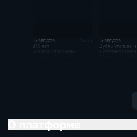
6 августа
6 августа
4 мин
175 лет
Дубль Угальде и
Железнодорожным
16-летнего Поле
войскам России
"Спартак" разгр
"Оренбург" в Ку
России
О платформе