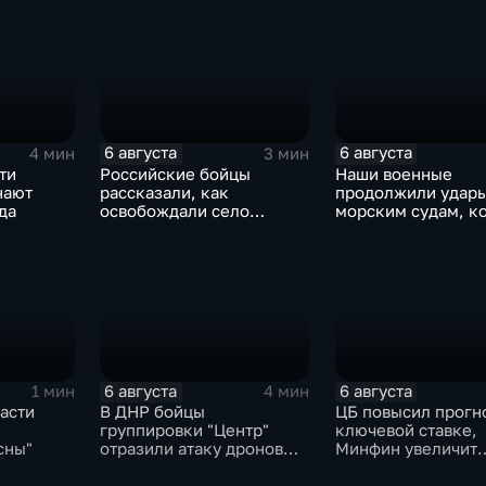
6 августа
6 августа
4 мин
3 мин
ти
Российские бойцы
Наши военные
нают
рассказали, как
продолжили удары
да
освобождали село
морским судам, к
Зарница в Запорожской
перевозят военны
области
6 августа
6 августа
1 мин
4 мин
асти
В ДНР бойцы
ЦБ повысил прогн
группировки "Центр"
ключевой ставке,
сны"
отразили атаку дронов
Минфин увеличит
ВСУ
покупки валюты