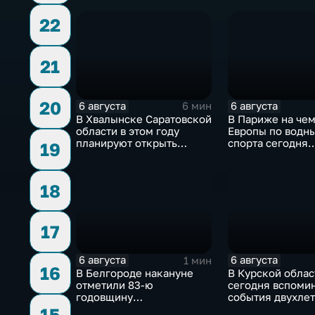
привлечения
инвестицийВ
22
21
20
6 августа
6 августа
6 мин
В Хвалынске Саратовской
В Париже на че
области в этом году
Европы по водн
планируют открыть
спорта сегодня
19
новую больницу
завершаются
выступления по
в воду
18
17
6 августа
6 августа
1 мин
16
В Белгороде накануне
В Курской облас
отметили 83-ю
сегодня вспоми
годовщину
события двухле
освобождения города от
давности
15