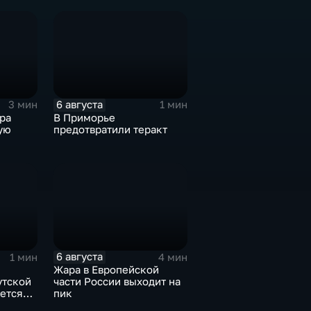
киргизского
экономического форума
и Российско-киргизской
межрегиональной
конференции
6 августа
3 мин
1 мин
ра
В Приморье
ую
предотвратили теракт
6 августа
1 мин
4 мин
Жара в Европейской
утской
части России выходит на
ется
пик