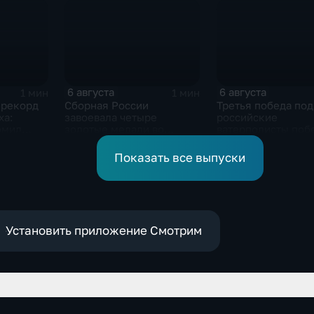
6 августа
6 августа
1 мин
1 мин
 рекорд
Сборная России
Третья победа под
ха:
завоевала четыре
российские
омил
золотые медали во
ватерполисты поб
бке
второй день КМ по
Черногорию на
зимнему плаванию
юниорском чемпи
Показать все выпуски
мира
Установить приложение Смотрим