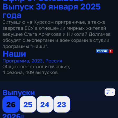
Выпуск 30 января 2025
года
Ситуацию на Курском приграничье, а также
зверства ВСУ в отношении мирных жителей
ведущие Ольга Армякова и Николай Долгачев
обсудят с экспертами и военкорами в студии
программы "Наши".
Наши
Программа
,
2023
,
Россия
Общественно-политические
,
4 сезона, 409 выпусков
Выпуски
26
25
24
23
2026
2026