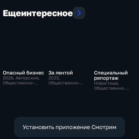
Еще
интересное
Опасный бизнес
За лентой
Специальный
репортаж
2026
, Авторские,
2023
,
Общественно-
Общественно-
Новостные,
политические
политические
Общественно-
политические,
социально-
экономические
Установить приложение Смотрим