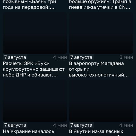
позывным «Баян» три
больше оружия»: Трамп в
года на передовой:
гневе из-за утечки в CNN
история мужества
о дефиците снарядов в
российского
США
добровольца
7 августа
7 августа
4 мин
3 мин
Расчеты ЗРК «Бук»
В аэропорту Магадана
круглосуточно защищают
открыли
небо ДНР и сбивают
высокотехнологичный
десятки вражеских
грузовой терминал
дронов
7 августа
7 августа
4 мин
4 мин
На Украине началось
В Якутии из-за лесных