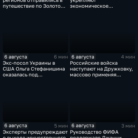
путешествие по Золотому
экономическое
кольцу в рамках проекта
партнерство в рамках
"Кольцо Открытия"
Евразийского
экономического союза
6 августа
6 августа
6 мин
4 мин
Экс-посол Украины в
Российские войска
США Ольга Стефанишина
наступают на Дружковку,
оказалась под
массово применяя
следствием по делу о
оптоволоконные дроны
коррупции
6 августа
6 августа
5 мин
3 мин
Эксперты предупреждают
Руководство ФИФА
о выходе искусственного
поддержало Джанни