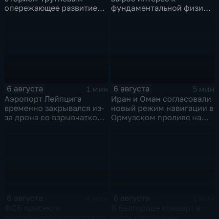
опережающее развитие
фундаментальной физике
Дальнего Востока
и авиастроению на фоне
перехода к новой модели
образования
6 августа
6 августа
1 мин
5 мин
Аэропорт Лейпцига
Иран и Оман согласовали
временно закрывался из-
новый режим навигации в
за дрона со взрывчаткой
Ормузском проливе на
рядом с украинским
фоне нехватки
грузовым самолетом
боеприпасов у США
6 августа
6 августа
4 мин
1 мин
ФСБ пресекла
В Белгороде концерт в
деятельность подростков,
честь годовщины