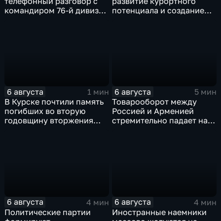
телефонный разговор с
развитие курортного
командиром 76-й дивизии
потенциала и создание
ВДВ Абдулазизом
медицинского кластера
Шихабидовым
6 августа
6 августа
1 мин
5 мин
В Курске почтили память
Товарооборот между
погибших во вторую
Россией и Арменией
годовщину вторжения
стремительно падает на
ВСУ
фоне курса Еревана на
евроинтеграцию
6 августа
6 августа
4 мин
4 мин
Политические партии
Иностранные наемники