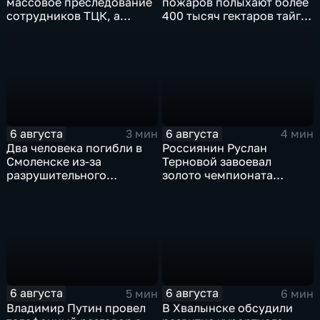
массовое преследование
пожаров полыхают более
сотрудников ТЦК, а
400 тысяч гектаров тайги,
военкоматы пополнят
зафиксировано 77 очагов
бывшими заключенными
возгорания
6 августа
6 августа
3 мин
4 мин
Два человека погибли в
Россиянин Руслан
Смоленске из-за
Терновой завоевал
разрушительного
золото чемпионата
урагана, 15 тысяч
Европы в прыжках с 10-
жителей остались без
метровой вышки
света
6 августа
6 августа
5 мин
6 мин
Владимир Путин провел
В Хвалынске обсудили