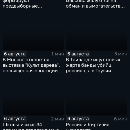
формируют
массово жалуются на
предвыборные
обман и вымогательство
программы на фоне роста
со стороны
электоральной
командования ВСУ
активности
6 августа
6 августа
1 мин
5 мин
В Москве откроется
В Таиланде ищут новых
выставка "Культ дерева",
жертв банды убийц
посвященная эволюции
россиян, а в Грузии
художественной
фиксируют провокации
обработки древесины
против туристов
6 августа
6 августа
2 мин
6 мин
Школьники из 34
Россия и Киргизия
регионов отправились в
укрепляют