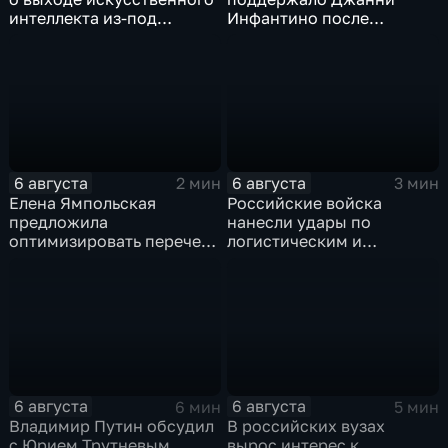
интеллекта из-под
Инфантино после
контроля разработчиков
скандала с продажей
прав на чемпионаты мира
6 августа
6 августа
2 мин
3 мин
Елена Ямпольская
Российские войска
предложила
нанесли удары по
оптимизировать перечень
логистическим и
олимпиад для
энергетическим объектам
поступления в вузы
ВСУ
6 августа
6 августа
6 мин
5 мин
Владимир Путин обсудил
В российских вузах
с Юрием Трутневым
вырос интерес к