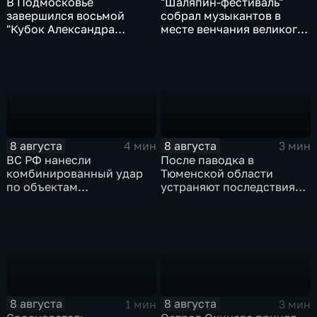
В Подмосковье
"Шаляпин‑фестиваль"
завершился восьмой
собрал музыкантов в
"Кубок Александра
месте венчания великого
Овечкина"
певца
8 августа
8 августа
4 мин
3 мин
ВС РФ нанесли
После паводка в
комбинированный удар
Тюменской области
по объектам
устраняют последствия
логистической,
для водоснабжения
топливной и
энергетической
инфраструктуры в Киеве
8 августа
8 августа
1 мин
3 мин