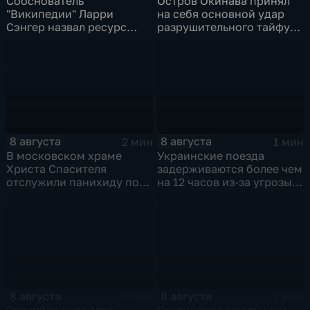
Сооснователь
Остров Окинава принял
"Википедии" Ларри
на себя основной удар
Сэнгер назвал ресурс
разрушительного тайфуна
инструментом
"Дельфин"
пропаганды
8 августа
8 августа
2 мин
1 мин
В московском храме
Украинские поезда
Христа Спасителя
задерживаются более чем
отслужили панихиду по
на 12 часов из-за угрозы
погибшим жителям
обстрелов
Южной Осетии
8 августа
8 августа
1 мин
2 мин