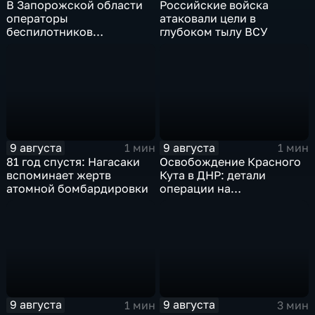
В Запорожской области
Российские войска
операторы
атаковали цели в
беспилотников
глубоком тылу ВСУ
группировки "Восток"
планомерно уничтожают
технику и укрепления
ВСУ
9 августа
9 августа
1 мин
1 мин
81 год спустя: Нагасаки
Освобождение Красного
вспоминает жертв
Кута в ДНР: детали
атомной бомбардировки
операции на
Добропольском
направлении
9 августа
9 августа
1 мин
3 мин