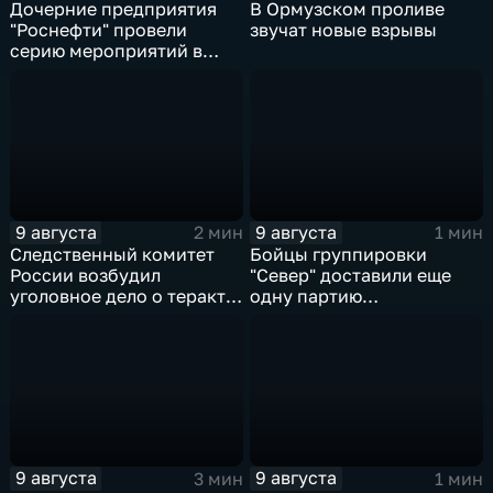
Дочерние предприятия
В Ормузском проливе
"Роснефти" провели
звучат новые взрывы
серию мероприятий в
поддержку коренных
народов Севера и
Дальнего Востока
9 августа
9 августа
2 мин
1 мин
Следственный комитет
Бойцы группировки
России возбудил
"Север" доставили еще
уголовное дело о теракте
одну партию
после ночной атаки ВСУ
гуманитарного груза
на Белгород
9 августа
9 августа
3 мин
1 мин