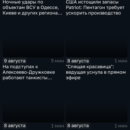
Ночные удары по
США истощили запасы
объектам ВСУ в Одессе,
Patriot: Пентагон требует
Киеве и других регионах
ускорить производство
Украины
9 августа
8 августа
5 мин
1 мин
На подступах к
"Спящая красавица":
Алексеево-Дружковке
ведущая уснула в прямом
работают танкисты
эфире
"Южной"
8 августа
8 августа
1 мин
1 мин