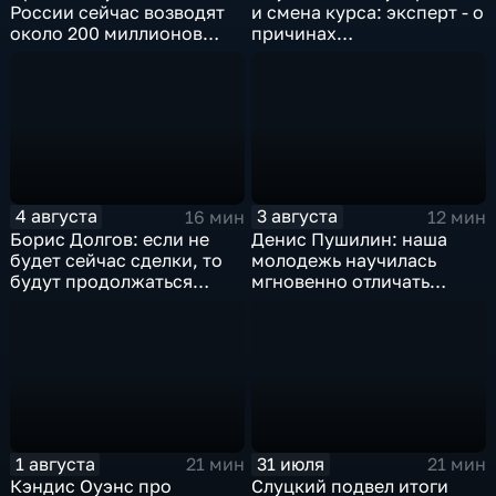
России сейчас возводят
и смена курса: эксперт - о
около 200 миллионов
причинах
квадратных метров
антироссийской
жилья.
риторики оппозиции
4 августа
3 августа
16 мин
12 мин
Борис Долгов: если не
Денис Пушилин: наша
будет сейчас сделки, то
молодежь научилась
будут продолжаться
мгновенно отличать
обмены ударами, однако,
правду от лжи
масштабного
наступления все-таки не
будет
1 августа
31 июля
21 мин
21 мин
Кэндис Оуэнс про
Слуцкий подвел итоги