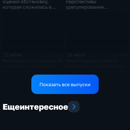
оценил обстановку,
перспективы
которая сложилась в
урегулирования
отношениях между США и
конфликтов на Ближнем
Ираном
Востоке и диалог с
Европой
21 июля
21 июля
17 мин
19 мин
Минсельхоз отчитался об
Черногория готовится
экспорте удобрений и
ввести визы для россиян,
планах по обеспечению
что может нанести удар
аграриев топливом
по экономике страны
Показать все выпуски
Еще
интересное