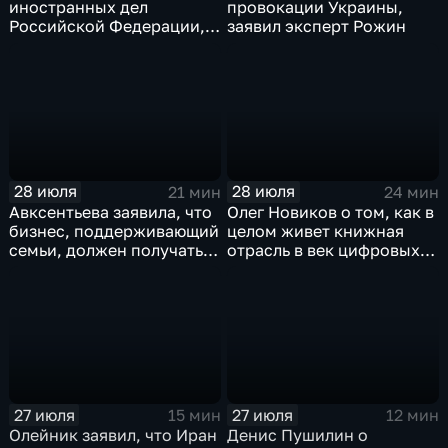
иностранных дел
провокации Украины,
Российской Федерации,
заявил эксперт Рожин
лидера предвыборного
списка партии «Единая
Россия» С.В.Лаврова
генеральному директору
агентства ТАСС
А.О.Кондрашову
28 июля
28 июля
21 мин
24 мин
Авксентьева заявила, что
Олег Новиков о том, как в
бизнес, поддерживающий
целом живет книжная
семьи, должен получать
отрасль в век цифровых
преференции
технологий
27 июля
27 июля
15 мин
12 мин
Олейник заявил, что Иран
Денис Пушилин о