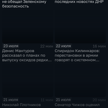
не обещал Зеленскому
последних новостях ДНР
безопасность
23 июля
22 июля
22 мин
16 мин
Денис Мантуров
Спиридон Килинкаров:
рассказал о планах по
перестановки в армии
выпуску оксидов редких
говорят о системном
металлов на
политическом кризисе на
Соликамском магниевом
Украине
заводе к 2028 году
21 июля
21 июля
11 мин
20 мин
Николай Плотников
Сенатор Чижов оценил