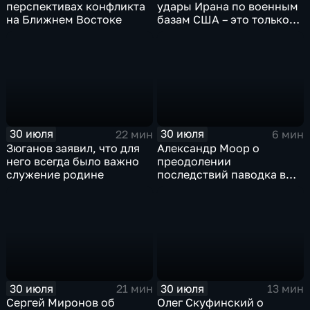
перспективах конфликта
удары Ирана по военным
на Ближнем Востоке
базам США – это только
начало
30 июля
30 июля
22 мин
6 мин
Зюганов заявил, что для
Александр Моор о
него всегда было важно
преодолении
служение родине
последствий паводка в
Тюменской области
30 июля
30 июля
21 мин
13 мин
Сергей Миронов об
Олег Скуфинский о