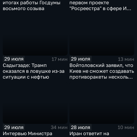
итогах работы Госдумы
первом проекте
восьмого созыва
"Росреестра" в сфере ИИ
электронном помощнике
"Ева"
29 июля
29 июля
17 мин
13 мин
Садыгзаде: Трамп
Войтоловский заявил, что
оказался в ловушке из-за
Киев не сможет создавать
ситуации с нефтью
противоракеты несколько
лет
29 июля
28 июля
34 мин
10 мин
Интервью Министра
Иран ответит на