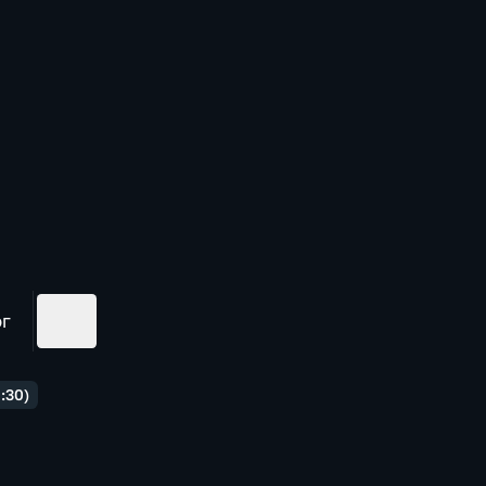
ог
:30)