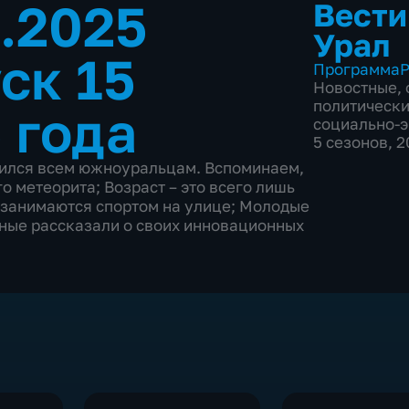
2.2025
Вести
Урал
ск 15
Программа
Р
Новостные
,
политическ
 года
социально-
5 сезонов, 
нился всем южноуральцам. Вспоминаем,
о метеорита; Возраст – это всего лишь
 занимаются спортом на улице; Молодые
ные рассказали о своих инновационных