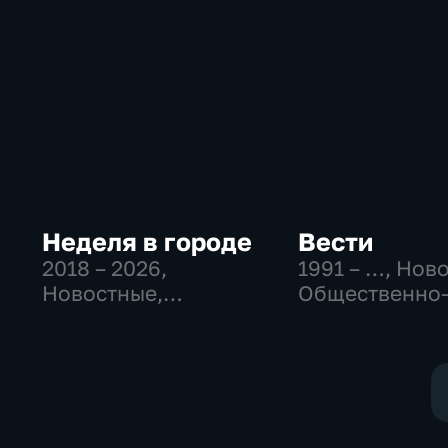
Неделя в городе
Вести
2018 – 2026
,
1991 – …
, Нов
Новостные,
Общественно
Общественно-
политические
политические,
социально-
общество
экономически