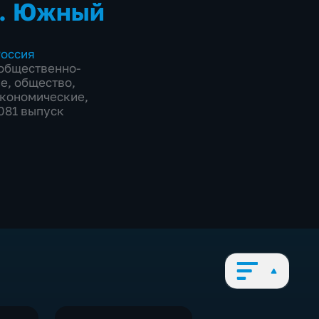
. Южный
оссия
общественно-
ие
,
общество
,
экономические
,
2081 выпуск