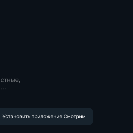
остные,
-
,
е
Установить приложение Смотрим