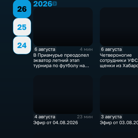
2026
2026
26
25
24
6 августа
6 августа
4 мин
В Приамурье преодолел
Четвероногие
экватор летний этап
сотрудники УФС
турнира по футболу на
щенки из Хабар
призы губернатора
приступили к сл
Приамурье
4 августа
3 августа
23 мин
Эфир от 04.08.2026
Эфир от 03.08.2