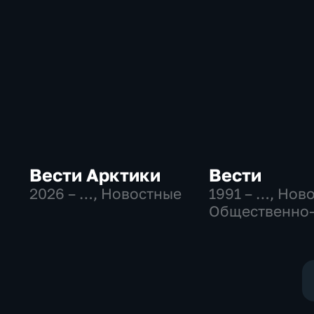
Вести Арктики
Вести
2026 – …
, Новостные
1991 – …
, Нов
Общественно
политические
социально-
экономически