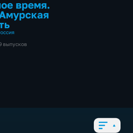
ое время.
 Амурская
ть
оссия
39 выпусков