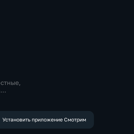
остные,
-
,
е
Установить приложение Смотрим