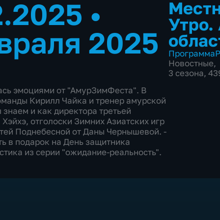
2.2025
•
Местн
Утро.
враля 2025
облас
Программа
Р
Новостные
,
3 сезона, 4
ась эмоциями от "АмурЗимФеста". В
оманды Кирилл Чайка и тренер амурской
 знаем и как директора третьей
Хэйхэ, отголоски Зимних Азиатских игр
етей Поднебесной от Даны Чернышевой. -
ь в подарок на День защитника
истика из серии "ожидание-реальность".