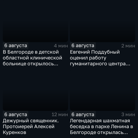
подростков
6 августа
6 августа
4 мин
2 мин
В Белгороде в детской
Евгений Поддубный
областной клинической
оценил работу
больнице открылось
гуманитарного центра
новое модульное
в Грайворонском округе
приемное отделение
6 августа
6 августа
12 мин
3 мин
Дежурный священник.
Легендарная шахматная
Протоиерей Алексей
беседка в парке Ленина в
Куренков
Белгороде открылась