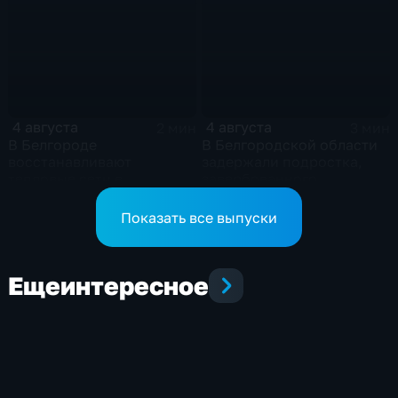
4 августа
4 августа
2 мин
3 мин
В Белгороде
В Белгородской области
восстанавливают
задержали подростка,
тепловые сети в
завербованного
Заводском переулке
Украиной через чат
знакомств "Дайвинчик"
Показать все выпуски
Еще
интересное