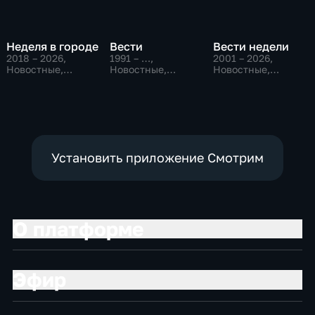
Неделя в городе
Вести
Вести недели
2018 – 2026
,
1991 – …
,
2001 – 2026
,
Новостные,
Новостные,
Новостные,
Общество,
Общественно-
Общественно-
общественно-
политические,
политические
политические
социально-
экономические
Установить приложение Смотрим
О платформе
Эфир