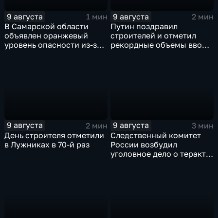
9 августа
9 августа
1 мин
2 мин
В Самарской области
Путин поздравил
объявлен оранжевый
строителей и отметил
уровень опасности из-за
рекордные объемы ввода
урагана
жилья
9 августа
9 августа
2 мин
3 мин
День строителя отметили
Следственный комитет
в Лужниках в 70-й раз
России возбудил
уголовное дело о теракте
после ночной атаки ВСУ
на Белгород