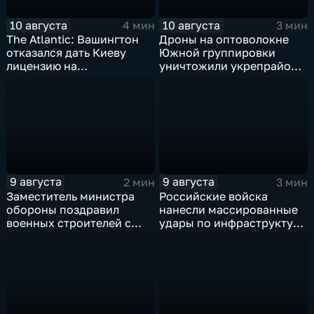
10 августа
10 августа
4 мин
3 мин
The Atlantic: Вашингтон
Дроны на оптоволокне
отказался дать Киеву
Южной группировки
лицензию на
уничтожили укрепрайон
производство ЗРК Patriot
ВСУ на Дружковском
из-за финансовой
направлении
невыгоды
9 августа
9 августа
2 мин
3 мин
Заместитель министра
Российские войска
обороны поздравил
нанесли массированные
военных строителей с
удары по инфраструктуре
профессиональным
и складам беспилотников
праздником
в глубоком тылу ВСУ