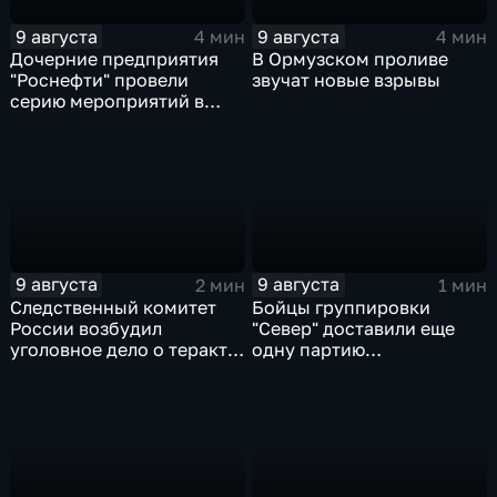
9 августа
9 августа
4 мин
4 мин
Дочерние предприятия
В Ормузском проливе
"Роснефти" провели
звучат новые взрывы
серию мероприятий в
поддержку коренных
народов Севера и
Дальнего Востока
9 августа
9 августа
2 мин
1 мин
Следственный комитет
Бойцы группировки
России возбудил
"Север" доставили еще
уголовное дело о теракте
одну партию
после ночной атаки ВСУ
гуманитарного груза
на Белгород