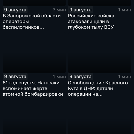
9 августа
9 августа
3 мин
1 мин
В Запорожской области
Российские войска
операторы
атаковали цели в
беспилотников
глубоком тылу ВСУ
группировки "Восток"
планомерно уничтожают
технику и укрепления
ВСУ
9 августа
9 августа
1 мин
1 мин
81 год спустя: Нагасаки
Освобождение Красного
вспоминает жертв
Кута в ДНР: детали
атомной бомбардировки
операции на
Добропольском
направлении