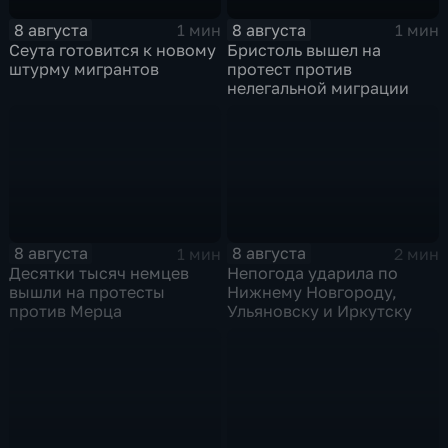
8 августа
8 августа
1 мин
1 мин
Сеута готовится к новому
Бристоль вышел на
штурму мигрантов
протест против
нелегальной миграции
8 августа
8 августа
1 мин
2 мин
Десятки тысяч немцев
Непогода ударила по
вышли на протесты
Нижнему Новгороду,
против Мерца
Ульяновску и Иркутску