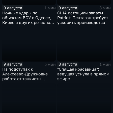
9 августа
9 августа
1 мин
3 мин
Ночные удары по
США истощили запасы
объектам ВСУ в Одессе,
Patriot: Пентагон требует
Киеве и других регионах
ускорить производство
Украины
9 августа
8 августа
5 мин
1 мин
На подступах к
"Спящая красавица":
Алексеево-Дружковке
ведущая уснула в прямом
работают танкисты
эфире
"Южной"