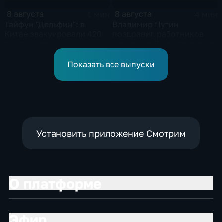
8 августа
8 августа
1 мин
4 мин
Тайфун "Дельфин": в
Владимир Путин
Китае эвакуировали 420
поздравил работников
тысяч человек
отрасли с Днем строителя
Показать все выпуски
Установить приложение Смотрим
О платформе
Эфир