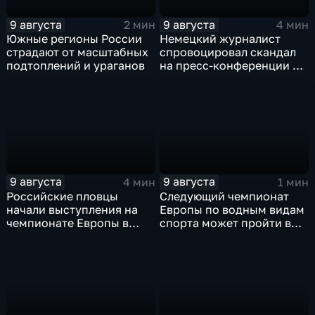
9 августа
9 августа
2 мин
4 мин
Южные регионы России
Немецкий журналист
страдают от масштабных
спровоцировал скандал
подтоплений и ураганов
на пресс-конференции в
Сербии
9 августа
9 августа
4 мин
1 мин
Российские пловцы
Следующий чемпионат
начали выступления на
Европы по водным видам
чемпионате Европы в
спорта может пройти в
Париже на фоне споров о
России
символике