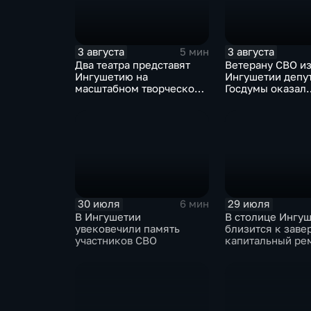
3 августа
3 августа
5 мин
Два театра представят
Ветерану СВО и
Ингушетию на
Ингушетии депу
масштабном творческом
Госдумы оказал
смотре "Зарядье"
материальную 
30 июля
29 июля
6 мин
В Ингушетии
В столице Ингу
увековечили память
близится к зав
участников СВО
капитальный ре
детского сада "