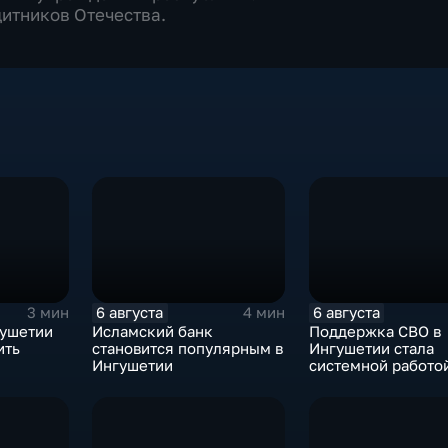
итников Отечества.
6 августа
6 августа
3 мин
4 мин
гушетии
Исламский банк
Поддержка СВО в
ить
становится популярным в
Ингушетии стала
Ингушетии
системной работо