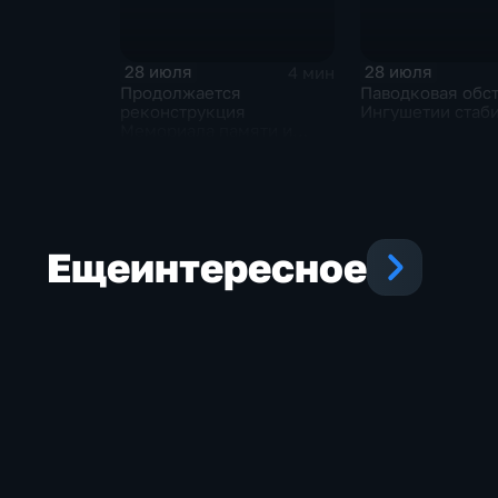
28 июля
28 июля
4 мин
Продолжается
Паводковая обст
реконструкция
Ингушетии стаб
Мемориала памяти и
славы Ингушетии
Еще
интересное