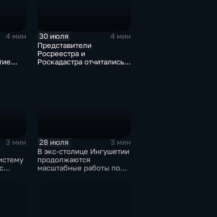
30 июля
4 мин
4 мин
Представители
Росреестра и
тие
Роскадастра отчитались
перед кабинетом
министров Ингушетии
28 июля
3 мин
3 мин
В экс-столице Ингушетии
истему
продолжаются
с
масштабные работы по
и и
озеленению