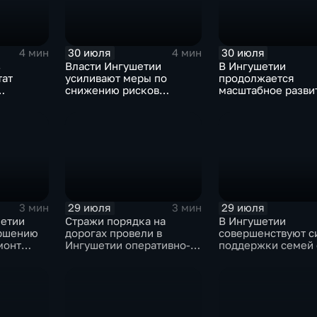
30 июля
30 июля
4 мин
4 мин
з
Власти Ингушетии
В Ингушетии
тат
усиливают меры по
продолжается
снижению рисков
масштабное разви
помощь
возникновения
спортивной
чрезвычайных ситуаций
инфраструктуры
техногенного и
природного характера
29 июля
29 июля
3 мин
3 мин
шетии
Стражи порядка на
В Ингушетии
ершению
дорогах провели в
совершенствуют с
монт
Ингушетии оперативно-
поддержки семей 
СКАЗКА"
профилактическое
особенными детьм
мероприятие "ЗАСЛОН"
участников СВО