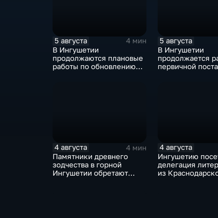
5 августа
5 августа
4 мин
В Ингушетии
В Ингушетии
продолжаются плановые
продолжается р
работы по обновлению
первичной поста
энергетической
воинский учёт
инфраструктуры
4 августа
4 августа
4 мин
Памятники древнего
Ингушетию посе
зодчества в горной
делегация лите
Ингушетии обретают
из Краснодарск
вторую жизнь