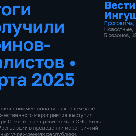
гоги
Вести
Ингу
олучили
Программа
,
Новостные
,
5 сезонов, 
оинов-
алистов
•
рта 2025
околения чествовали в актовом зале
ржественного мероприятия выступил
ри Совете глав правительств СНГ. Было
Росгвардии в проведении мероприятий
ьных учреждениях республики.