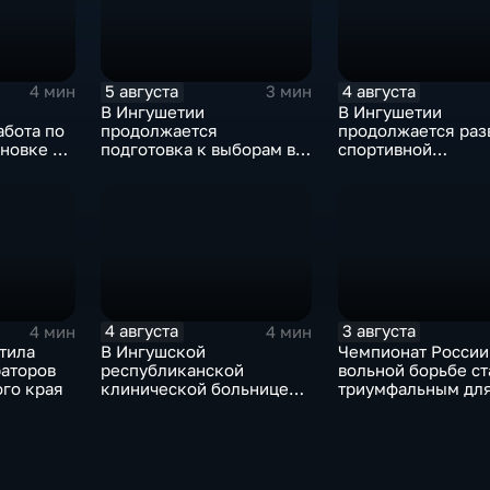
5 августа
4 августа
4 мин
3 мин
В Ингушетии
В Ингушетии
абота по
продолжается
продолжается раз
новке на
подготовка к выборам в
спортивной
Госдуму и Народное
инфраструктуры
Собрание
4 августа
3 августа
4 мин
4 мин
тила
В Ингушской
Чемпионат России
раторов
республиканской
вольной борьбе ст
ого края
клинической больнице
триумфальным дл
открылось отделение
ингушских спортс
медицинской
реабилитации для
участников СВО