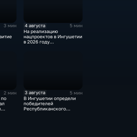
4 августа
3 мин
5 мин
На реализацию
витие
нацпроектов в Ингушетии
в 2026 году
предусмотрено
финансирование в
объёме около 6
миллиардов рублей
3 августа
2 мин
5 мин
 по
В Ингушетии определи
ал
победителей
я
Республиканского
менов
конкурса «Лучшее
личное подсобное
хозяйство» и Фестиваля
цветов