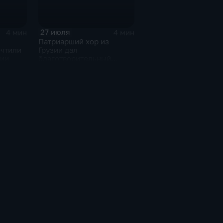
27 июля
4 мин
4 мин
Патриарший хор из
очтили
Грузии дал
тии
благотворительный
концерт в Ингушетии