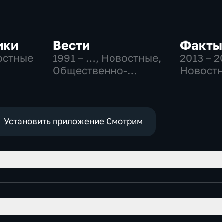
ики
Вести
Факты
остные
1991 – …
, Новостные,
2013 – 
Общественно-
Новост
политические,
социально-
экономические
Установить приложение Смотрим