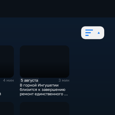
5 августа
4 мин
3 мин
В горной Ингушетии
близится к завершению
й
ремонт единственного в
районе детского сада