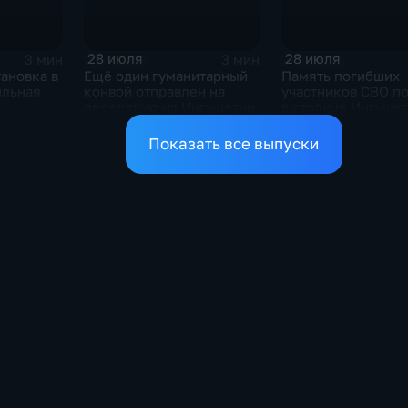
28 июля
28 июля
3 мин
3 мин
ановка в
Ещё один гуманитарный
Память погибших
ильная
конвой отправлен на
участников СВО п
передовую из Ингушетии
в столице Ингуше
Показать все выпуски