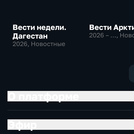
Вести недели.
Вести Аркт
Дагестан
2026 – …
, Нов
2026
, Новостные
О платформе
Эфир