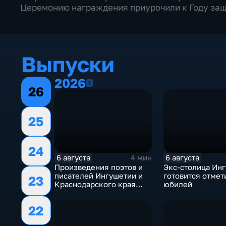
Церемонию награждения приурочили к Году защ
Выпуски
2026
2026
26
25
24
6 августа
6 августа
4 мин
Произведения поэтов и
Экс-столица Ин
писателей Ингушетии и
готовится отмет
23
Краснодарского края
юбилей
войдут в единый сборник
22