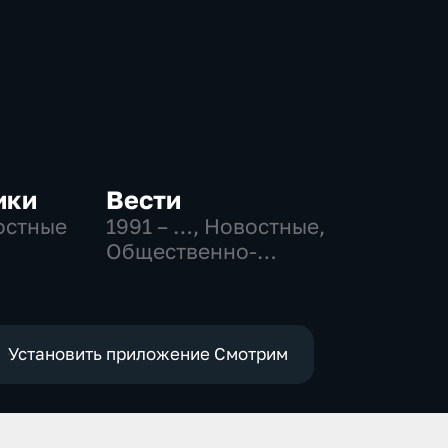
ики
Вести
остные
1991 – …
, Новостные,
Общественно-
политические,
социально-
экономические
Установить приложение Смотрим