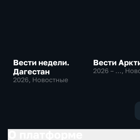
Вести недели.
Вести Аркт
Дагестан
2026 – …
, Нов
2026
, Новостные
О платформе