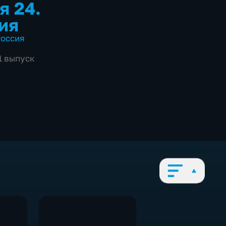
я 24.
ия
оссия
1 выпуск