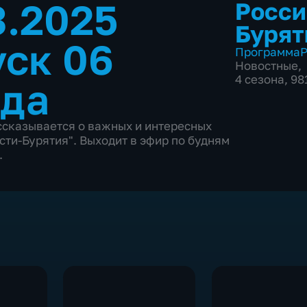
3.2025
Росси
Бурят
ск 06
Программа
Р
Новостные
,
4 сезона, 98
ода
ассказывается о важных и интересных
ти-Бурятия". Выходит в эфир по будням
.