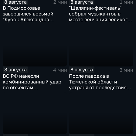
8 августа
8 августа
2 мин
1 мин
В Подмосковье
"Шаляпин‑фестиваль"
завершился восьмой
собрал музыкантов в
"Кубок Александра
месте венчания великого
Овечкина"
певца
8 августа
8 августа
4 мин
3 мин
ВС РФ нанесли
После паводка в
комбинированный удар
Тюменской области
по объектам
устраняют последствия
логистической,
для водоснабжения
топливной и
энергетической
инфраструктуры в Киеве