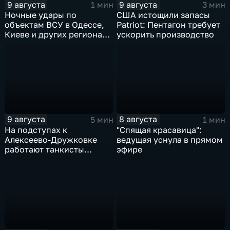
9 августа
9 августа
1 мин
3 мин
Ночные удары по
США истощили запасы
объектам ВСУ в Одессе,
Patriot: Пентагон требует
Киеве и других регионах
ускорить производство
Украины
9 августа
8 августа
5 мин
1 мин
На подступах к
"Спящая красавица":
Алексеево-Дружковке
ведущая уснула в прямом
работают танкисты
эфире
"Южной"