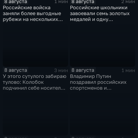
8 августа
8 августа
1 мин
2 мин
Российские войска
Российские школьники
заняли более выгодные
завоевали семь золотых
рубежи на нескольких
медалей и одну
направлениях в зоне СВО
бронзовую на турнире по
ИИ
8 августа
8 августа
3 мин
1 мин
У этого сутулого забираю
Владимир Путин
тулово: Колобок
поздравил российских
подчинил себе носителя в
спортсменов и
новом сказочном
физкультурников с
блокбастере
профессиональным
праздником