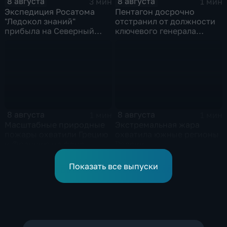
8 августа
8 августа
3 мин
1 мин
Экспедиция Росатома
Пентагон досрочно
"Ледокол знаний"
отстранил от должности
прибыла на Северный
ключевого генерала
полюс
Чарльза Костанцу
8 августа
8 августа
1 мин
1 мин
Масштабные природные
Экстремальная жара
пожары охватили Грецию
охватила южные регионы
и Францию на фоне
России
европейской засухи
Показать все выпуски