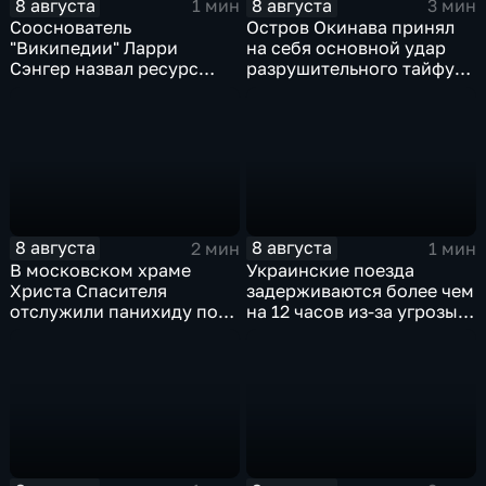
8 августа
8 августа
1 мин
3 мин
Сооснователь
Остров Окинава принял
"Википедии" Ларри
на себя основной удар
Сэнгер назвал ресурс
разрушительного тайфуна
инструментом
"Дельфин"
пропаганды
8 августа
8 августа
2 мин
1 мин
В московском храме
Украинские поезда
Христа Спасителя
задерживаются более чем
отслужили панихиду по
на 12 часов из-за угрозы
погибшим жителям
обстрелов
Южной Осетии