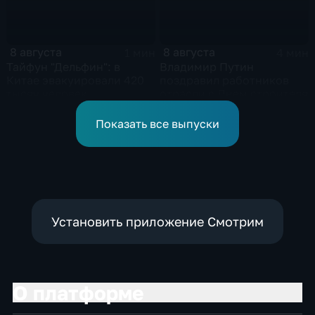
8 августа
8 августа
1 мин
4 мин
Тайфун "Дельфин": в
Владимир Путин
Китае эвакуировали 420
поздравил работников
тысяч человек
отрасли с Днем строителя
Показать все выпуски
Установить приложение Смотрим
О платформе