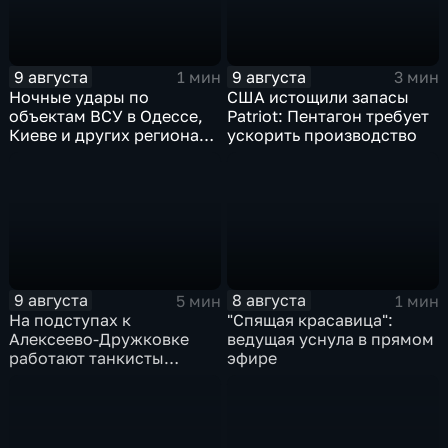
9 августа
9 августа
1 мин
3 мин
Ночные удары по
США истощили запасы
объектам ВСУ в Одессе,
Patriot: Пентагон требует
Киеве и других регионах
ускорить производство
Украины
9 августа
8 августа
5 мин
1 мин
На подступах к
"Спящая красавица":
Алексеево-Дружковке
ведущая уснула в прямом
работают танкисты
эфире
"Южной"