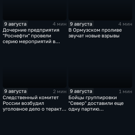
9 августа
9 августа
4 мин
4 мин
Дочерние предприятия
В Ормузском проливе
"Роснефти" провели
звучат новые взрывы
серию мероприятий в
поддержку коренных
народов Севера и
Дальнего Востока
9 августа
9 августа
2 мин
1 мин
Следственный комитет
Бойцы группировки
России возбудил
"Север" доставили еще
уголовное дело о теракте
одну партию
после ночной атаки ВСУ
гуманитарного груза
на Белгород