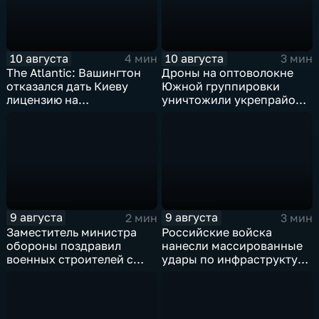
10 августа
10 августа
4 мин
3 мин
The Atlantic: Вашингтон
Дроны на оптоволокне
отказался дать Киеву
Южной группировки
лицензию на
уничтожили укрепрайон
производство ЗРК Patriot
ВСУ на Дружковском
из-за финансовой
направлении
невыгоды
9 августа
9 августа
2 мин
3 мин
Заместитель министра
Российские войска
обороны поздравил
нанесли массированные
военных строителей с
удары по инфраструктуре
профессиональным
и складам беспилотников
праздником
в глубоком тылу ВСУ