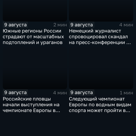
9 августа
9 августа
2 мин
4 мин
Южные регионы России
Немецкий журналист
страдают от масштабных
спровоцировал скандал
подтоплений и ураганов
на пресс-конференции в
Сербии
9 августа
9 августа
4 мин
1 мин
Российские пловцы
Следующий чемпионат
начали выступления на
Европы по водным видам
чемпионате Европы в
спорта может пройти в
Париже на фоне споров о
России
символике