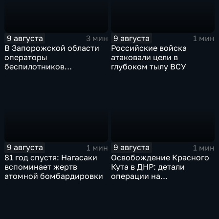
9 августа
9 августа
3 мин
1 мин
В Запорожской области
Российские войска
операторы
атаковали цели в
беспилотников
глубоком тылу ВСУ
группировки "Восток"
планомерно уничтожают
технику и укрепления
ВСУ
9 августа
9 августа
1 мин
1 мин
81 год спустя: Нагасаки
Освобождение Красного
вспоминает жертв
Кута в ДНР: детали
атомной бомбардировки
операции на
Добропольском
направлении