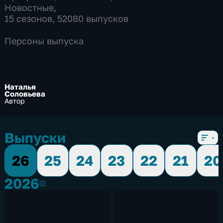
Новостные
,
15 сезонов, 52080 выпусков
Персоны выпуска
Наталья
Соловьева
Автор
Выпуски
26
25
24
23
22
21
20
2026
2026