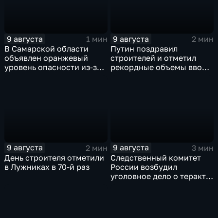
9 августа
9 августа
1 мин
2 мин
В Самарской области
Путин поздравил
объявлен оранжевый
строителей и отметил
уровень опасности из-за
рекордные объемы ввода
урагана
жилья
9 августа
9 августа
2 мин
3 мин
День строителя отметили
Следственный комитет
в Лужниках в 70-й раз
России возбудил
уголовное дело о теракте
после ночной атаки ВСУ
на Белгород