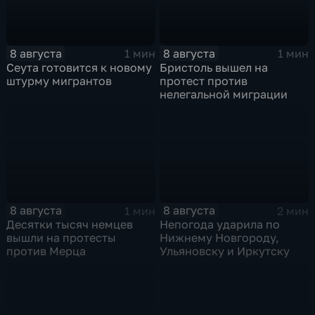
8 августа
8 августа
1 мин
1 мин
Сеута готовится к новому
Бристоль вышел на
штурму мигрантов
протест против
нелегальной миграции
8 августа
8 августа
1 мин
2 мин
Десятки тысяч немцев
Непогода ударила по
вышли на протесты
Нижнему Новгороду,
против Мерца
Ульяновску и Иркутску